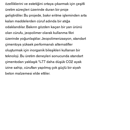
özelliklerini ve estetiğini ortaya çıkarmak için çeşitli 
üretim süreçleri üzerinde duran bir proje 
geliştirdiler. Bu projede, bakır eritme işleminden arta 
kalan maddelerden cüruf adında bir atığa 
odaklandılar. Bakırın gözden kaçan bir yan ürünü 
olan cürufu, jeopolimer olarak kullanma fikri 
üzerinde yoğunlaştılar. Jeopolimerizasyon, standart 
çimentoya yüksek performanslı alternatifler 
oluşturmak için inorganik bileşikleri kullanan bir 
teknoloji. Bu üretim deneyleri sonucunda standart 
çimentodan yaklaşık %77 daha düşük CO2 ayak 
izine sahip, cüruftan yapılmış çok güçlü bir siyah 
beton malzemesi elde ettiler. 