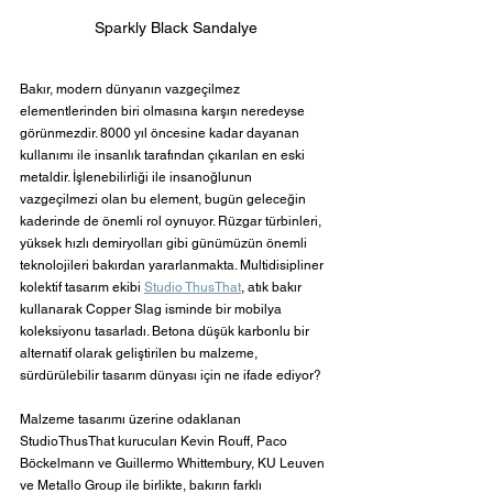
Sparkly Black Sandalye
Bakır, modern dünyanın vazgeçilmez 
elementlerinden biri olmasına karşın neredeyse 
görünmezdir. 8000 yıl öncesine kadar dayanan 
kullanımı ile insanlık tarafından çıkarılan en eski 
metaldir. İşlenebilirliği ile insanoğlunun 
vazgeçilmezi olan bu element, bugün geleceğin 
kaderinde de önemli rol oynuyor. Rüzgar türbinleri, 
yüksek hızlı demiryolları gibi günümüzün önemli 
teknolojileri bakırdan yararlanmakta. Multidisipliner 
kolektif tasarım ekibi 
Studio ThusThat
, atık bakır 
kullanarak Copper Slag isminde bir mobilya 
koleksiyonu tasarladı. Betona düşük karbonlu bir 
alternatif olarak geliştirilen bu malzeme, 
sürdürülebilir tasarım dünyası için ne ifade ediyor?
Malzeme tasarımı üzerine odaklanan 
StudioThusThat kurucuları Kevin Rouff, Paco 
Böckelmann ve Guillermo Whittembury, KU Leuven 
ve Metallo Group ile birlikte, bakırın farklı 