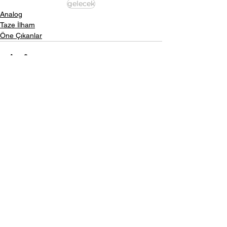
gelecek
Analog
Taze İlham
Öne Çıkanlar
Hepsini Gör
Son Yazılar