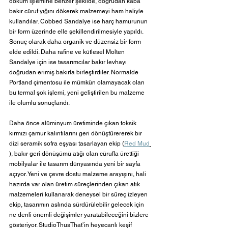
döküm işlemine benzer şekilde, doğrudan kaba 
bakır cüruf yığını dökerek malzemeyi ham haliyle 
kullandılar. Cobbed Sandalye ise harç hamurunun 
bir form üzerinde elle şekillendirilmesiyle yapıldı. 
Sonuç olarak daha organik ve düzensiz bir form 
elde edildi. Daha rafine ve kütlesel Molten 
Sandalye için ise tasarımcılar bakır levhayı 
doğrudan erimiş bakırla birleştirdiler. Normalde 
Portland çimentosu ile mümkün olamayacak olan 
bu termal şok işlemi, yeni geliştirilen bu malzeme 
ile olumlu sonuçlandı.
Daha önce alüminyum üretiminde çıkan toksik 
kırmızı çamur kalıntılarını geri dönüştürererek bir 
dizi seramik sofra eşyası tasarlayan ekip (
Red Mud
), bakır geri dönüşümü atığı olan cürufla ürettiği 
mobilyalar ile tasarım dünyasında yeni bir sayfa 
açıyor. Yeni ve çevre dostu malzeme arayışını, hali 
hazırda var olan üretim süreçlerinden çıkan atık 
malzemeleri kullanarak deneysel bir süreç izleyen 
ekip, tasarımın aslında sürdürülebilir gelecek için 
ne denli önemli değişimler yaratabileceğini bizlere 
gösteriyor. StudioThusThat’in heyecanlı keşif 