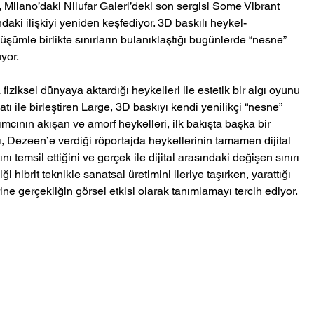
, Milano’daki Nilufar Galeri’deki son sergisi Some Vibrant 
daki ilişkiyi yeniden keşfediyor. 3D baskılı heykel-
şümle birlikte sınırların bulanıklaştığı bugünlerde “nesne” 
yor. 
fiziksel dünyaya aktardığı heykelleri ile estetik bir algı oyunu 
atı ile birleştiren Large, 3D baskıyı kendi yenilikçi “nesne” 
ımcının akışan ve amorf heykelleri, ilk bakışta başka bir 
ı, Dezeen’e verdiği röportajda heykellerinin tamamen dijital 
 temsil ettiğini ve gerçek ile dijital arasındaki değişen sınırı 
i hibrit teknikle sanatsal üretimini ileriye taşırken, yarattığı 
ne gerçekliğin görsel etkisi olarak tanımlamayı tercih ediyor.  