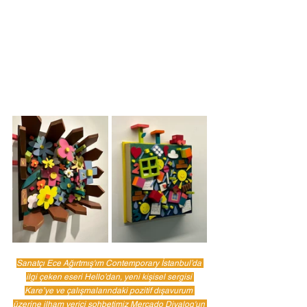
Sanatçı Ece Ağırtmış'ım Contemporary İstanbul’da 
ilgi çeken eseri Hello’dan, yeni kişisel sergisi 
Kare’ye ve çalışmalarındaki pozitif dışavurum 
üzerine ilham verici sohbetimiz 
Mercado Diyalog
'un 