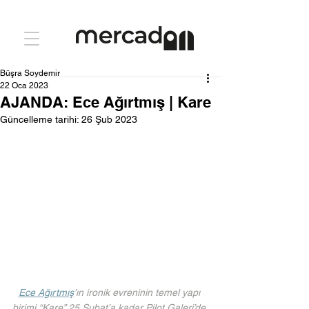
Büşra Soydemir
22 Oca 2023
AJANDA: Ece Ağırtmış | Kare
Güncelleme tarihi:
26 Şub 2023
Ece Ağırtmış
’ın ironik evreninin temel yapı 
birimi “Kare” 25 Şubat’a kadar Pilot Galeri’de 