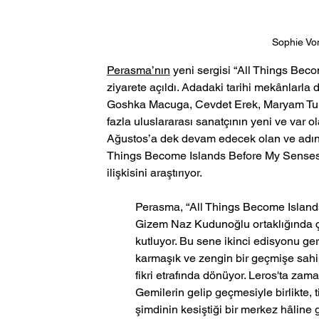
Sophie Vo
Perasma’nın
 yeni sergisi “All Things Be
ziyarete açıldı. Adadaki tarihi mekânlarla
Goshka Macuga, Cevdet Erek, Maryam Turk
fazla uluslararası sanatçının yeni ve var o
Ağustos’a dek devam edecek olan ve adını 
Things Become Islands Before My Senses”,
ilişkisini araştırıyor.
Perasma, “All Things Become Islands
Gizem Naz Kudunoğlu ortaklığında çıktı
kutluyor. Bu sene ikinci edisyonu ger
karmaşık ve zengin bir geçmişe sahi
fikri etrafında dönüyor. Leros'ta zama
Gemilerin gelip geçmesiyle birlikte, t
şimdinin kesiştiği bir merkez hâline ge