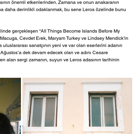
sının önemli etkenlerinden. Zamana ve onun anakaranın 
na daha derinlikli odaklanmak, bu sene Leros özelinde bunu 
âlinde gerçekleşen “All Things Become Islands Before My 
 Macuga, Cevdet Erek, Maryam Turkey ve Lindsey Mendick'in 
 uluslararası sanatçının yeni ve var olan eserlerini adanın 
18 Ağustos’a dek devam edecek olan ve adını Cesare 
den alan sergi zamanın, suyun ve Leros adasının tarihinin 