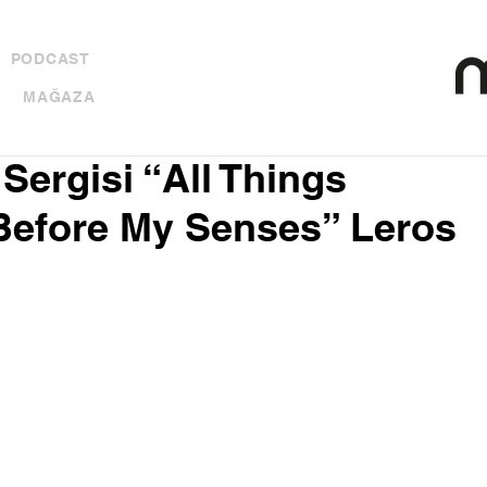
PODCAST
MAĞAZA
Sergisi “All Things
Before My Senses” Leros