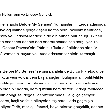
n Hellermann ve Lindsey Mendick
come Islands Before My Senses”, Yunanistan’ın Leros adasında 
 diyalog hâlinde gerçekleşen karma sergi, William Kentridge, 
ey ve LindseyMendick'in de aralarında bulunduğu 17'den 
lan eserlerini adanın dört önemli noktasında sergiliyor. 18 
Cesare Pavese'nin "Yalnızlık Tutkusu" şiirinden alan “All 
 zamanın, suyun ve Leros adasının tarihinin karmaşık 
 Before My Senses” sergisi paralelinde Burcu Fikretoğlu ve 
ğı yeni yolda, yeni başlangıçları, buluşmaları, birliktelikleri 
çekleşen sergi, varoluşun akıcılığının, özellikle böylesine 
p olan bir adada, hem güzellik hem de zorluk doğurabileceği 
nın döngüsel doğası, denizcilik mirası ile iç içe geçiyor. 
icaret, keşif ve fetih hikâyeleri taşınarak, ada geçmişle 
liyor. Tarih, mitoloji, fantezi, hayaletler ve gerçeklik, adanın 