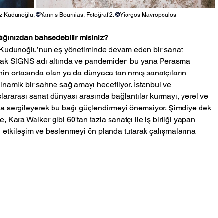
az Kudunoğlu, 
©
Yannis Bournias, Fotoğraf 2: 
©
Yiorgos Mavropoulos
ığınızdan bahsedebilir misiniz?
Kudunoğlu’nun eş yönetiminde devam eden bir sanat 
olarak SIGNS adı altında ve pandemiden bu yana Perasma 
in ortasında olan ya da dünyaca tanınmış sanatçıların 
 dinamik bir sahne sağlamayı hedefliyor. İstanbul ve 
slararası sanat dünyası arasında bağlantılar kurmayı, yerel ve 
ana sergileyerek bu bağı güçlendirmeyi önemsiyor. Şimdiye dek 
 Kara Walker gibi 60'tan fazla sanatçı ile iş birliği yapan 
i etkileşim ve beslenmeyi ön planda tutarak çalışmalarına 