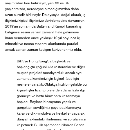
yaşımızdan beri birlikteyiz, yani 33 ve 34 
yaşlarımızda, neredeyse olmadığımızdan daha 
uzun süredir birlikteyiz. Dolayısıyla, doğal olarak, iş 
ilişkimiz kişisel ilişkimize derinlemesine dayanıyor. 
2019'un sonlarında Batten and Kamp'ı kurarak iş 
birliğimizi resmi ve tam zamanlı hale getirmeye 
karar vermeden önce yaklaşık 10 yıl boyunca iç 
mimarlık ve nesne tasarımı alanlarında paralel 
ancak zaman zaman kesişen kariyerlerimiz oldu.
B&K'ye Hong Kong'da başladık ve 
başlangıçta çoğunlukla restoranlar ve diğer 
müşteri projeleri tasarlıyorduk, ancak aynı 
zamanda kendimiz için kişisel ifade için 
nesneler yarattık. Oldukça hızlı bir şekilde bu 
kişisel işler ticari projelerden daha fazla ilgi 
görmeye ve hatta biraz para kazanmaya 
başladı. Böylece bir sıçrama yaptık ve 
gerçekten sevdiğimiz şeye odaklanmaya 
karar verdik - mobilya ve heykeller yaparak 
dünya hakkındaki fikirlerimizi ve sorularımızı 
keşfetmek. Bu ilk aşamadan itibaren Batten 