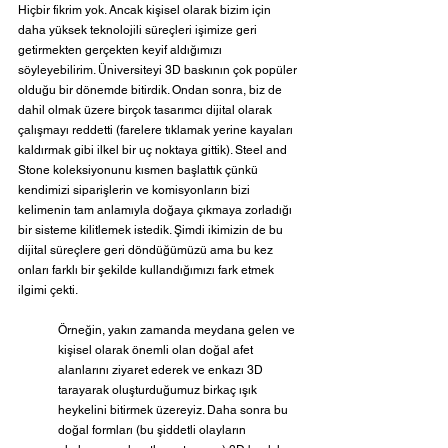
Hiçbir fikrim yok. Ancak kişisel olarak bizim için 
daha yüksek teknolojili süreçleri işimize geri 
getirmekten gerçekten keyif aldığımızı 
söyleyebilirim. Üniversiteyi 3D baskının çok popüler 
olduğu bir dönemde bitirdik. Ondan sonra, biz de 
dahil olmak üzere birçok tasarımcı dijital olarak 
çalışmayı reddetti (farelere tıklamak yerine kayaları 
kaldırmak gibi ilkel bir uç noktaya gittik). Steel and 
Stone koleksiyonunu kısmen başlattık çünkü 
kendimizi siparişlerin ve komisyonların bizi 
kelimenin tam anlamıyla doğaya çıkmaya zorladığı 
bir sisteme kilitlemek istedik. Şimdi ikimizin de bu 
dijital süreçlere geri döndüğümüzü ama bu kez 
onları farklı bir şekilde kullandığımızı fark etmek 
ilgimi çekti. 
Örneğin, yakın zamanda meydana gelen ve 
kişisel olarak önemli olan doğal afet 
alanlarını ziyaret ederek ve enkazı 3D 
tarayarak oluşturduğumuz birkaç ışık 
heykelini bitirmek üzereyiz. Daha sonra bu 
doğal formları (bu şiddetli olayların 