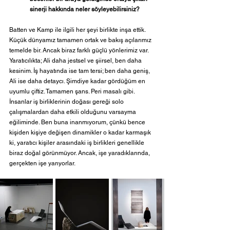
sinerji hakkında neler söyleyebilirsiniz?
Batten ve Kamp ile ilgili her şeyi birlikte inşa ettik. 
Küçük dünyamız tamamen ortak ve bakış açılarımız 
temelde bir. Ancak biraz farklı güçlü yönlerimiz var. 
Yaratıcılıkta; Ali daha jestsel ve şiirsel, ben daha 
kesinim. İş hayatında ise tam tersi; ben daha geniş, 
Ali ise daha detaycı. Şimdiye kadar gördüğüm en 
uyumlu çiftiz. Tamamen şans. Peri masalı gibi. 
İnsanlar iş birliklerinin doğası gereği solo 
çalışmalardan daha etkili olduğunu varsayma 
eğiliminde. Ben buna inanmıyorum, çünkü bence 
kişiden kişiye değişen dinamikler o kadar karmaşık 
ki, yaratıcı kişiler arasındaki iş birlikleri genellikle 
biraz doğal görünmüyor. Ancak, işe yaradıklarında, 
gerçekten işe yarıyorlar.