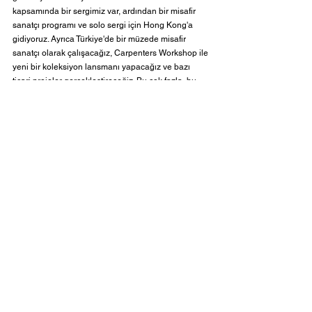
kapsamında bir sergimiz var, ardından bir misafir 
sanatçı programı ve solo sergi için Hong Kong'a 
gidiyoruz. Ayrıca Türkiye'de bir müzede misafir 
sanatçı olarak çalışacağız, Carpenters Workshop ile 
yeni bir koleksiyon lansmanı yapacağız ve bazı 
ticari projeler gerçekleştireceğiz. Bu çok fazla, bu 
nedenle bu yılki en büyük projemiz tüm bunları 
sağlıklı bir şekilde yönetmenin bir yolunu bulmak ve 
stresli olmak yerine şükretmek - sadece birkaç yıl 
önce sadece hayal edebileceğimiz hayatın tadını 
çıkarmayı hatırlamak. Batten ve Kamp'ın uzun vadeli 
geleceğine gelince, 85 yaşıma geldiğimde hala Ali 
ile her gün bu işi yapıyor olmaktan daha heyecan 
verici bir şey düşünemiyorum.