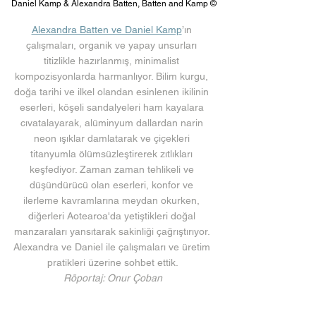
 Daniel Kamp & Alexandra Batten, Batten and Kamp 
©
Alexandra Batten ve Daniel Kamp
’ın 
çalışmaları, organik ve yapay unsurları 
titizlikle hazırlanmış, minimalist 
kompozisyonlarda harmanlıyor. Bilim kurgu, 
doğa tarihi ve ilkel olandan esinlenen ikilinin 
eserleri, köşeli sandalyeleri ham kayalara 
cıvatalayarak, alüminyum dallardan narin 
neon ışıklar damlatarak ve çiçekleri 
titanyumla ölümsüzleştirerek zıtlıkları 
keşfediyor. Zaman zaman tehlikeli ve 
düşündürücü olan eserleri, konfor ve 
ilerleme kavramlarına meydan okurken, 
diğerleri Aotearoa'da yetiştikleri doğal 
manzaraları yansıtarak sakinliği çağrıştırıyor. 
Alexandra ve Daniel ile çalışmaları ve üretim 
pratikleri üzerine sohbet ettik.
Röportaj: Onur Çoban