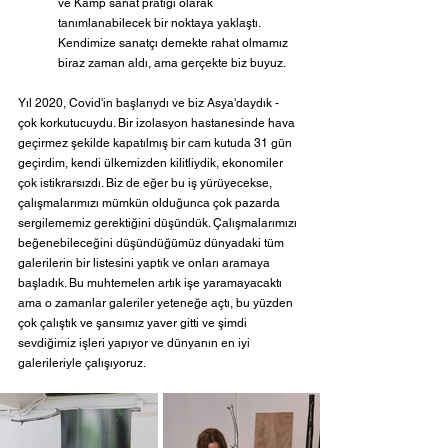
ve Kamp sanat pratiği olarak 
tanımlanabilecek bir noktaya yaklaştı. 
Kendimize sanatçı demekte rahat olmamız 
biraz zaman aldı, ama gerçekte biz buyuz.
Yıl 2020, Covid'in başlarıydı ve biz Asya'daydık - 
çok korkutucuydu. Bir izolasyon hastanesinde hava 
geçirmez şekilde kapatılmış bir cam kutuda 31 gün 
geçirdim, kendi ülkemizden kilitliydik, ekonomiler 
çok istikrarsızdı. Biz de eğer bu iş yürüyecekse, 
çalışmalarımızı mümkün olduğunca çok pazarda 
sergilememiz gerektiğini düşündük. Çalışmalarımızı 
beğenebileceğini düşündüğümüz dünyadaki tüm 
galerilerin bir listesini yaptık ve onları aramaya 
başladık. Bu muhtemelen artık işe yaramayacaktı 
ama o zamanlar galeriler yeteneğe açtı, bu yüzden 
çok çalıştık ve şansımız yaver gitti ve şimdi 
sevdiğimiz işleri yapıyor ve dünyanın en iyi 
galerileriyle çalışıyoruz.