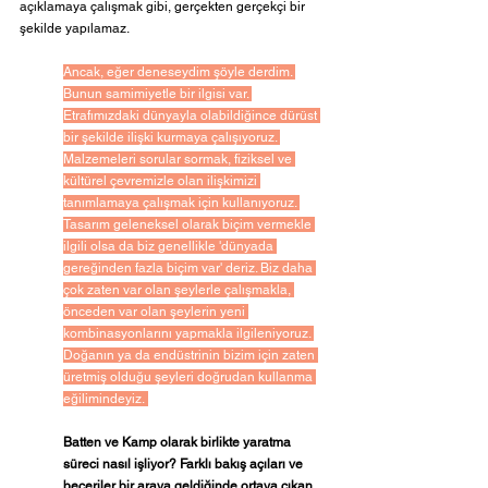
açıklamaya çalışmak gibi, gerçekten gerçekçi bir 
şekilde yapılamaz.
Ancak, eğer deneseydim şöyle derdim. 
Bunun samimiyetle bir ilgisi var. 
Etrafımızdaki dünyayla olabildiğince dürüst 
bir şekilde ilişki kurmaya çalışıyoruz. 
Malzemeleri sorular sormak, fiziksel ve 
kültürel çevremizle olan ilişkimizi 
tanımlamaya çalışmak için kullanıyoruz. 
Tasarım geleneksel olarak biçim vermekle 
ilgili olsa da biz genellikle 'dünyada 
gereğinden fazla biçim var' deriz. Biz daha 
çok zaten var olan şeylerle çalışmakla, 
önceden var olan şeylerin yeni 
kombinasyonlarını yapmakla ilgileniyoruz. 
Doğanın ya da endüstrinin bizim için zaten 
üretmiş olduğu şeyleri doğrudan kullanma 
eğilimindeyiz. 
Batten ve Kamp olarak birlikte yaratma 
süreci nasıl işliyor? Farklı bakış açıları ve 
beceriler bir araya geldiğinde ortaya çıkan 