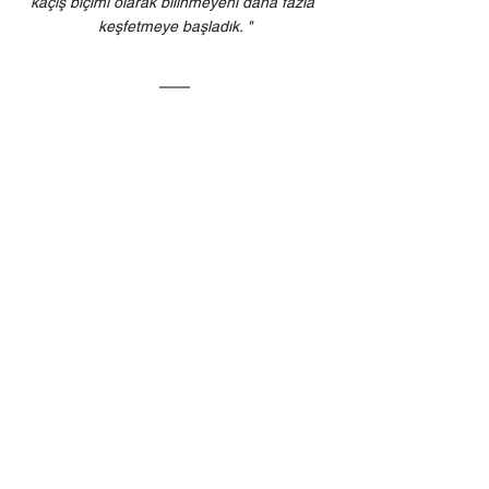
kaçış biçimi olarak bilinmeyeni daha fazla 
keşfetmeye başladık. "