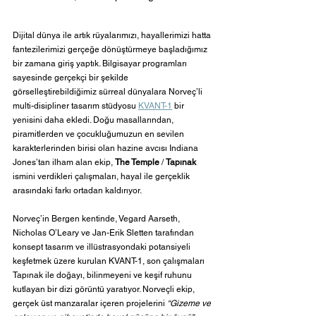
Dijital dünya ile artık rüyalarımızı, hayallerimizi hatta 
fantezilerimizi gerçeğe dönüştürmeye başladığımız 
bir zamana giriş yaptık. Bilgisayar programları 
sayesinde gerçekçi bir şekilde 
görselleştirebildiğimiz sürreal dünyalara Norveç’li 
multi-disipliner tasarım stüdyosu 
KVANT-1
 bir 
yenisini daha ekledi. Doğu masallarından, 
piramitlerden ve çocukluğumuzun en sevilen 
karakterlerinden birisi olan hazine avcısı Indiana 
Jones’tan ilham alan ekip, 
The Temple
 / 
Tapınak
ismini verdikleri çalışmaları, hayal ile gerçeklik 
arasındaki farkı ortadan kaldırıyor. 
Norveç’in Bergen kentinde, Vegard Aarseth, 
Nicholas O’Leary ve Jan-Erik Sletten tarafından 
konsept tasarım ve illüstrasyondaki potansiyeli 
keşfetmek üzere kurulan KVANT-1, son çalışmaları 
Tapınak ile doğayı, bilinmeyeni ve keşif ruhunu 
kutlayan bir dizi görüntü yaratıyor. Norveçli ekip, 
gerçek üst manzaralar içeren projelerini 
“Gizeme ve 