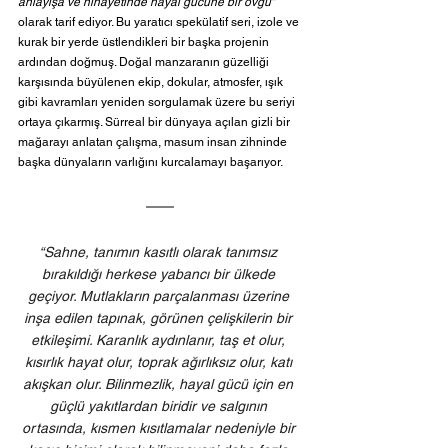
anlayışa ve nihayetinde hayal gücüne bir övgü”
olarak tarif ediyor. Bu yaratıcı spekülatif seri, izole ve 
kurak bir yerde üstlendikleri bir başka projenin 
ardından doğmuş. Doğal manzaranın güzelliği 
karşısında büyülenen ekip, dokular, atmosfer, ışık 
gibi kavramları yeniden sorgulamak üzere bu seriyi 
ortaya çıkarmış. Sürreal bir dünyaya açılan gizli bir 
mağarayı anlatan çalışma, masum insan zihninde 
başka dünyaların varlığını kurcalamayı başarıyor. 
“Sahne, tanımın kasıtlı olarak tanımsız 
bırakıldığı herkese yabancı bir ülkede 
geçiyor. Mutlakların parçalanması üzerine 
inşa edilen tapınak, görünen çelişkilerin bir 
etkileşimi. Karanlık aydınlanır, taş et olur, 
kısırlık hayat olur, toprak ağırlıksız olur, katı 
akışkan olur. Bilinmezlik, hayal gücü için en 
güçlü yakıtlardan biridir ve salgının 
ortasında, kısmen kısıtlamalar nedeniyle bir 