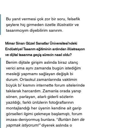
Bu yanıt vermesi çok zor bir soru, felsefik 
şeylere hiç girmeden özetle illüstratör ve 
tasarımcıyım diyebilirim sanırım.
Mimar Sinan Güzel Sanatlar Üniversitesi'ndeki 
Endüstriyel Tasarım eğitiminin ardından illüstrasyon 
ve dijital tasarıma geçiş sürecin nasıl oldu?
Benim dijitale girişim aslında biraz utanç 
verici ama aynı zamanda bugün istediğim 
mesleği yapmamı sağlayan değişik bi 
durum. Ortaokul zamanlarında vaktimin 
büyük bi’ kısmını internette forum sitelerinde 
takılarak harcardım. Zamanla orada yanıp 
sönen, parlayan, atarlı giderli sözlerin 
yazıldığı, farklı ünlülerin fotoğraflarının 
montajlandığı her üyenin kendine ait garip 
görselleri ilgimi çekmeye başlamıştı, forum 
imzası deniyormuş bunlara. “
Bunları ben de 
yapmak istiyorum!”
 diyerek aslında o 