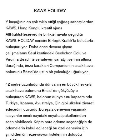
KAWS:HOLIDAY
Y kuşağının en çok takip ettiği çağdaş sanatçılardan 
KAWS, Hong Konglu kreatif ajans 
AllRightsReserved ile birlikte hayata geçirdiği 
KAWS: HOLIDAY serisini Birleşik Krallık’ta bulutlarla 
buluşturuyor.  Daha önce devasa şişme 
çalışmalarını Seul kentindeki Seokchon Gölü ve 
Virginia Beach’te sergileyen sanatçı, serinin altıncı 
durağında, imza karakteri Companion’ın sıcak hava 
balonunu Bristol’de uzun bir yolculuğa uğurluyor.
42 metre uzunluğunda dünyanın en büyük heykelsi 
sıcak hava balonunu Bristol’de gökyüzüyle 
buluşturan KAWS, balonun dünya turu kapsamında 
Türkiye, İspanya, Avustralya, Çin gibi ülkeleri ziyaret 
edeceğini duyurdu. Bu eşsiz deneyimi yaşamak 
isteyenler sınırlı sayıdaki seyahat paketlerinden 
satın alabilecek. Kripto para ödeme seçeneğiyle de 
ödemelerin kabul edileceği bu özel deneyim için 
şimdiden ön rezervasyon listelerinin dolduğu 