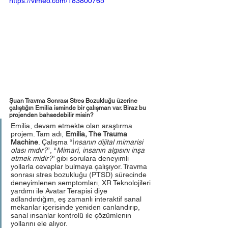
https://vimeo.com/183800765
Şuan Travma Sonrası Stres Bozukluğu üzerine 
çalıştığın Emilia isminde bir çalışman var. Biraz bu 
projenden bahsedebilir misin? 
Emilia, devam etmekte olan araştırma 
projem. Tam adı, 
Emilia, The Trauma 
Machine
. Çalışma “İ
nsanın dijital mimarisi 
olası mıdır?
”, “
Mimari, insanın algısını inşa 
etmek midir?
” gibi sorulara deneyimli 
yollarla cevaplar bulmaya çalışıyor. Travma 
sonrası stres bozukluğu (PTSD) sürecinde 
deneyimlenen semptomları, XR Teknolojileri 
yardımı ile Avatar Terapisi diye 
adlandırdığım, eş zamanlı interaktif sanal 
mekanlar içerisinde yeniden canlandırıp, 
sanal insanlar kontrolü ile çözümlenin 
yollarını ele alıyor.  