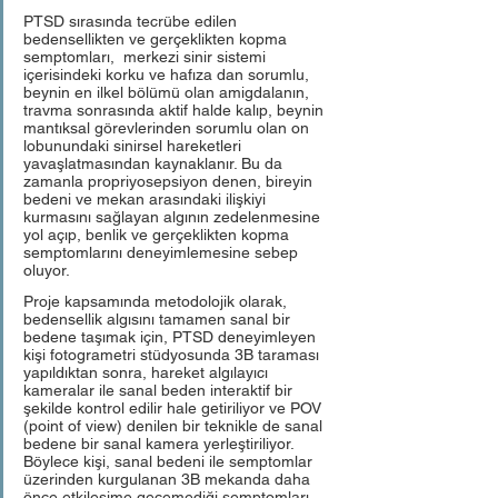
PTSD sırasında tecrübe edilen 
bedensellikten ve gerçeklikten kopma 
semptomları,  merkezi sinir sistemi 
içerisindeki korku ve hafıza dan sorumlu, 
beynin en ilkel bölümü olan amigdalanın, 
travma sonrasında aktif halde kalıp, beynin 
mantıksal görevlerinden sorumlu olan on 
lobunundaki sinirsel hareketleri 
yavaşlatmasından kaynaklanır. Bu da 
zamanla propriyosepsiyon denen, bireyin 
bedeni ve mekan arasındaki ilişkiyi 
kurmasını sağlayan algının zedelenmesine 
yol açıp, benlik ve gerçeklikten kopma 
semptomlarını deneyimlemesine sebep 
oluyor.
Proje kapsamında metodolojik olarak, 
bedensellik algısını tamamen sanal bir 
bedene taşımak için, PTSD deneyimleyen 
kişi fotogrametri stüdyosunda 3B taraması 
yapıldıktan sonra, hareket algılayıcı 
kameralar ile sanal beden interaktif bir 
şekilde kontrol edilir hale getiriliyor ve POV 
(point of view) denilen bir teknikle de sanal 
bedene bir sanal kamera yerleştiriliyor. 
Böylece kişi, sanal bedeni ile semptomlar 
üzerinden kurgulanan 3B mekanda daha 
önce etkileşime geçemediği semptomları 