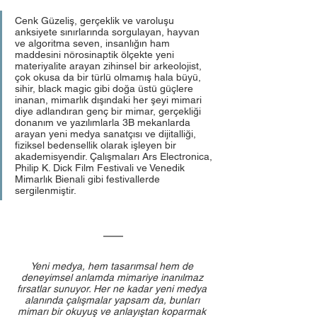
Cenk Güzeliş, gerçeklik ve varoluşu 
anksiyete sınırlarında sorgulayan, hayvan 
ve algoritma seven, insanlığın ham 
maddesini nörosinaptik ölçekte yeni 
materiyalite arayan zihinsel bir arkeolojist, 
çok okusa da bir türlü olmamış hala büyü, 
sihir, black magic gibi doğa üstü güçlere 
inanan, mimarlık dışındaki her şeyi mimari 
diye adlandıran genç bir mimar, gerçekliği 
donanım ve yazılımlarla 3B mekanlarda 
arayan yeni medya sanatçısı ve dijitalliği, 
fiziksel bedensellik olarak işleyen bir 
akademisyendir. Çalışmaları Ars Electronica, 
Philip K. Dick Film Festivali ve Venedik 
Mimarlık Bienali gibi festivallerde 
sergilenmiştir. 
Yeni medya, hem tasarımsal hem de 
deneyimsel anlamda mimariye inanılmaz 
fırsatlar sunuyor. Her ne kadar yeni medya 
alanında çalışmalar yapsam da, bunları 
mimarı bir okuyuş ve anlayıştan koparmak 