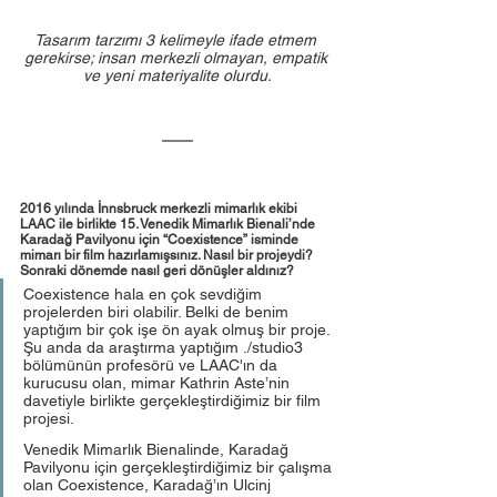
Tasarım tarzımı 3 kelimeyle ifade etmem 
gerekirse; insan merkezli olmayan, empatik 
ve yeni materiyalite olurdu.
2016 yılında İnnsbruck merkezli mimarlık ekibi 
LAAC ile birlikte 15. Venedik Mimarlık Bienali’nde 
Karadağ Pavilyonu için “Coexistence” isminde 
mimarı bir film hazırlamışsınız. Nasıl bir projeydi? 
Sonraki dönemde nasıl geri dönüşler aldınız? 
Coexistence hala en çok sevdiğim 
projelerden biri olabilir. Belki de benim 
yaptığım bir çok işe ön ayak olmuş bir proje. 
Şu anda da araştırma yaptığım ./studio3 
bölümünün profesörü ve LAAC'ın da 
kurucusu olan, mimar Kathrin Aste’nin 
davetiyle birlikte gerçekleştirdiğimiz bir film 
projesi. 
Venedik Mimarlık Bienalinde, Karadağ 
Pavilyonu için gerçekleştirdiğimiz bir çalışma 
olan Coexistence, Karadağ’ın Ulcinj 