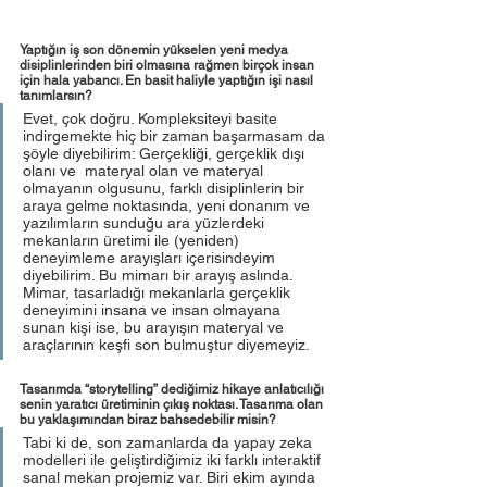
Yaptığın iş son dönemin yükselen yeni medya 
disiplinlerinden biri olmasına rağmen birçok insan 
için hala yabancı. En basit haliyle yaptığın işi nasıl 
tanımlarsın?
Evet, çok doğru. Kompleksiteyi basite 
indirgemekte hiç bir zaman başarmasam da 
şöyle diyebilirim: Gerçekliği, gerçeklik dışı 
olanı ve  materyal olan ve materyal 
olmayanın olgusunu, farklı disiplinlerin bir 
araya gelme noktasında, yeni donanım ve 
yazılımların sunduğu ara yüzlerdeki 
mekanların üretimi ile (yeniden) 
deneyimleme arayışları içerisindeyim 
diyebilirim. Bu mimarı bir arayış aslında. 
Mimar, tasarladığı mekanlarla gerçeklik 
deneyimini insana ve insan olmayana 
sunan kişi ise, bu arayışın materyal ve 
araçlarının keşfi son bulmuştur diyemeyiz.
Tasarımda “storytelling” dediğimiz hikaye anlatıcılığı 
senin yaratıcı üretiminin çıkış noktası. Tasarıma olan 
bu yaklaşımından biraz bahsedebilir misin?
Tabi ki de, son zamanlarda da yapay zeka 
modelleri ile geliştirdiğimiz iki farklı interaktif 
sanal mekan projemiz var. Biri ekim ayında 