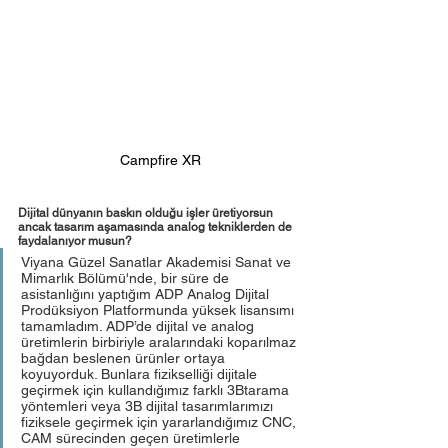
Campfire XR
Dijital dünyanın baskın olduğu işler üretiyorsun 
ancak tasarım aşamasında analog tekniklerden de 
faydalanıyor musun?
Viyana Güzel Sanatlar Akademisi Sanat ve 
Mimarlık Bölümü'nde, bir süre de 
asistanlığını yaptığım ADP Analog Dijital 
Prodüksiyon Platformunda yüksek lisansımı 
tamamladım. ADP’de dijital ve analog 
üretimlerin birbiriyle aralarındaki koparılmaz 
bağdan beslenen ürünler ortaya 
koyuyorduk. Bunlara fizikselliği dijitale 
geçirmek için kullandığımız farklı 3Btarama 
yöntemleri veya 3B dijital tasarımlarımızı 
fiziksele geçirmek için yararlandığımız CNC, 
CAM sürecinden geçen üretimlerle 