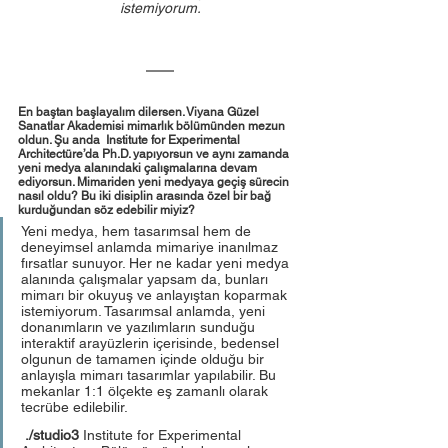
istemiyorum.
En baştan başlayalım dilersen. Viyana Güzel 
Sanatlar Akademisi mimarlık bölümünden mezun 
oldun. Şu anda  Institute for Experimental 
Architectüre’da Ph.D. yapıyorsun ve aynı zamanda 
yeni medya alanındaki çalışmalarına devam 
ediyorsun. Mimariden yeni medyaya geçiş sürecin 
nasıl oldu? Bu iki disiplin arasında özel bir bağ 
kurduğundan söz edebilir miyiz?  
Yeni medya, hem tasarımsal hem de 
deneyimsel anlamda mimariye inanılmaz 
fırsatlar sunuyor. Her ne kadar yeni medya 
alanında çalışmalar yapsam da, bunları 
mimarı bir okuyuş ve anlayıştan koparmak 
istemiyorum. Tasarımsal anlamda, yeni 
donanımların ve yazılımların sunduğu 
interaktif arayüzlerin içerisinde, bedensel 
olgunun de tamamen içinde olduğu bir 
anlayışla mimarı tasarımlar yapılabilir. Bu 
mekanlar 1:1 ölçekte eş zamanlı olarak 
tecrübe edilebilir. 
 ./studio3
 Institute for Experimental 