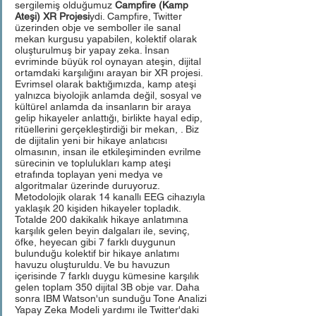
sergilemiş olduğumuz 
Campfire (Kamp 
Ateşi) XR Projesi
ydi. Campfire, Twitter 
üzerinden obje ve semboller ile sanal 
mekan kurgusu yapabilen, kolektif olarak 
oluşturulmuş bir yapay zeka. İnsan 
evriminde büyük rol oynayan ateşin, dijital 
ortamdaki karşılığını arayan bir XR projesi. 
Evrimsel olarak baktığımızda, kamp ateşi 
yalnızca biyolojik anlamda değil, sosyal ve 
kültürel anlamda da insanların bir araya 
gelip hikayeler anlattığı, birlikte hayal edip, 
ritüellerini gerçekleştirdiği bir mekan, . Biz 
de dijitalin yeni bir hikaye anlatıcısı 
olmasının, insan ile etkileşiminden evrilme 
sürecinin ve toplulukları kamp ateşi 
etrafında toplayan yeni medya ve 
algoritmalar üzerinde duruyoruz.  
Metodolojik olarak 14 kanallı EEG cihazıyla 
yaklaşık 20 kişiden hikayeler topladık. 
Totalde 200 dakikalık hikaye anlatımına 
karşılık gelen beyin dalgaları ile, sevinç, 
öfke, heyecan gibi 7 farklı duygunun 
bulunduğu kolektif bir hikaye anlatımı 
havuzu oluşturuldu. Ve bu havuzun 
içerisinde 7 farklı duygu kümesine karşılık 
gelen toplam 350 dijital 3B obje var. Daha 
sonra IBM Watson'un sunduğu Tone Analizi 
Yapay Zeka Modeli yardımı ile Twitter'daki 