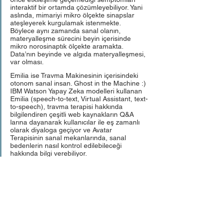
interaktif bir ortamda çözümleyebiliyor. Yani 
aslında, mimariyi mikro ölçekte sinapslar 
ateşleyerek kurgulamak istenmekte. 
Böylece aynı zamanda sanal olanın, 
materyalleşme sürecini beyin içerisinde 
mikro norosinaptık ölçekte aramakta. 
Data’nın beyinde ve algıda materyalleşmesi, 
var olması. 
Emilia ise Travma Makinesinin içerisindeki 
otonom sanal insan. Ghost in the Machine :) 
IBM Watson Yapay Zeka modelleri kullanan 
Emilia (speech-to-text, Virtual Assistant, text-
to-speech), travma terapisi hakkında 
bilgilendiren çeşitli web kaynakların Q&A 
larına dayanarak kullanıcılar ile eş zamanlı 
olarak diyaloga geçiyor ve Avatar 
Terapisinin sanal mekanlarında, sanal 
bedenlerin nasıl kontrol edilebileceği 
hakkında bilgi verebiliyor. 
https://vimeo.com/300471797