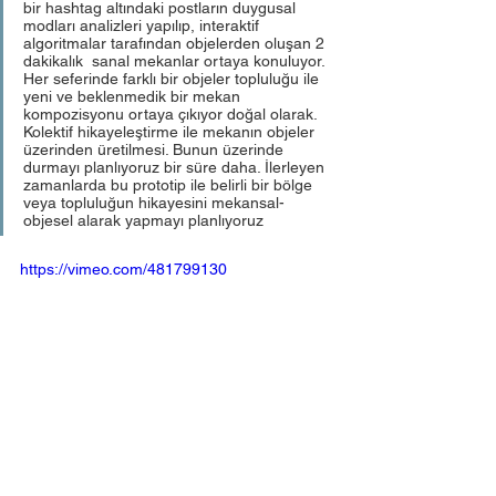
bir hashtag altındaki postların duygusal 
modları analizleri yapılıp, interaktif 
algoritmalar tarafından objelerden oluşan 2 
dakikalık  sanal mekanlar ortaya konuluyor. 
Her seferinde farklı bir objeler topluluğu ile 
yeni ve beklenmedik bir mekan 
kompozisyonu ortaya çıkıyor doğal olarak.  
Kolektif hikayeleştirme ile mekanın objeler 
üzerinden üretilmesi. Bunun üzerinde 
durmayı planlıyoruz bir süre daha. İlerleyen 
zamanlarda bu prototip ile belirli bir bölge 
veya topluluğun hikayesini mekansal-
objesel alarak yapmayı planlıyoruz 
https://vimeo.com/481799130