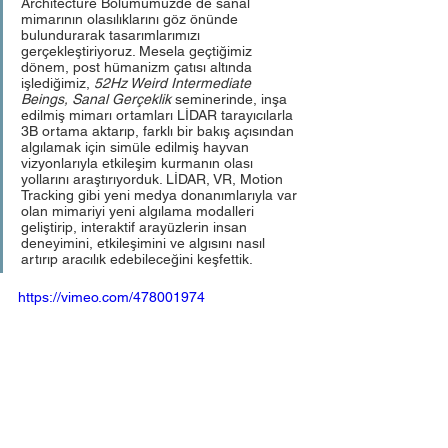
Architecture Bölümümüzde de sanal 
mimarının olasılıklarını göz önünde 
bulundurarak tasarımlarımızı 
gerçekleştiriyoruz. Mesela geçtiğimiz 
dönem, post hümanizm çatısı altında 
işlediğimiz, 
52Hz Weird Intermediate 
Beings, Sanal Gerçeklik 
seminerinde, inşa 
edilmiş mimarı ortamları LİDAR tarayıcılarla 
3B ortama aktarıp, farklı bir bakış açısından 
algılamak için simüle edilmiş hayvan 
vizyonlarıyla etkileşim kurmanın olası 
yollarını araştırıyorduk. LİDAR, VR, Motion 
Tracking gibi yeni medya donanımlarıyla var 
olan mimariyi yeni algılama modalleri 
geliştirip, interaktif arayüzlerin insan 
deneyimini, etkileşimini ve algısını nasıl 
artırıp aracılık edebileceğini keşfettik. 
https://vimeo.com/478001974