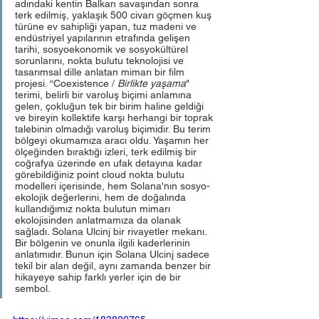
adındaki kentin Balkan savaşından sonra 
terk edilmiş, yaklaşık 500 civarı göçmen kuş 
türüne ev sahipliği yapan, tuz madeni ve 
endüstriyel yapılarının etrafında gelişen 
tarihi, sosyoekonomik ve sosyokültürel 
sorunlarını, nokta bulutu teknolojisi ve 
tasarımsal dille anlatan mimarı bir film 
projesi. “Coexistence / 
Birlikte yaşama
" 
terimi, belirli bir varoluş biçimi anlamına 
gelen, çokluğun tek bir birim haline geldiği 
ve bireyin kollektife karşı herhangi bir toprak 
talebinin olmadığı varoluş biçimidir. Bu terim 
bölgeyi okumamıza aracı oldu. Yaşamın her 
ölçeğinden bıraktığı izleri, terk edilmiş bir 
coğrafya üzerinde en ufak detayına kadar 
görebildiğiniz point cloud nokta bulutu 
modelleri içerisinde, hem Solana'nın sosyo-
ekolojik değerlerini, hem de doğalında 
kullandığımız nokta bulutun mimarı 
ekolojisinden anlatmamıza da olanak 
sağladı. Solana Ulcinj bir rivayetler mekanı. 
Bir bölgenin ve onunla ilgili kaderlerinin 
anlatımıdır. Bunun için Solana Ulcinj sadece 
tekil bir alan değil, aynı zamanda benzer bir 
hikayeye sahip farklı yerler için de bir 
sembol.