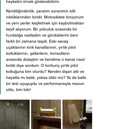
heykelini örnek gösterebilirim.
Kendiliğindenlik, yaratım sürecimin kilit 
niteliklerinden biridir. Motosiklete biniyorum 
ve yeni yerler keşfetmek için kaybolmaktan 
keyif alıyorum. Bir yolculuk sırasında bir 
hurdalığa rastladım ve gördüklerim beni 
farklı bir zamana taşıdı. Eski savaş 
uçaklarının kırık kanatlarının, yırtık pilot 
koltuklarının, şalterlerin, konsolların 
arasında dolaştım ve kendime o kanat nasıl 
kırıldı diye sordum. O korkunç yırtık pilot 
koltuğuna kim oturdu? Kendini dışarı attı ve 
hayatta mı kaldı, yoksa öldü mü? Ya da belki 
bir test uçuşuydu ve performansıyla mezun 
oldu, kim bilir!