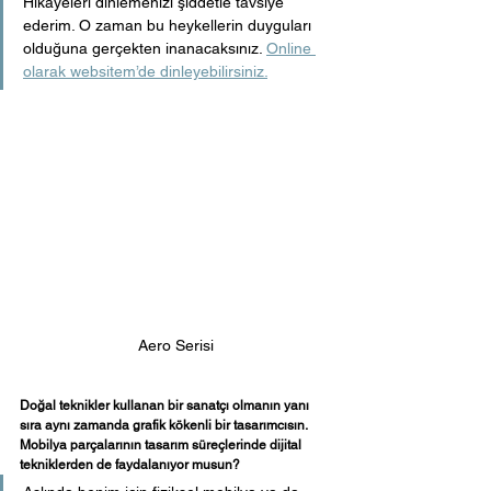
Hikâyeleri dinlemenizi şiddetle tavsiye 
ederim. O zaman bu heykellerin duyguları 
olduğuna gerçekten inanacaksınız. 
Online 
olarak websitem’de dinleyebilirsiniz.
Aero Serisi
Doğal teknikler kullanan bir sanatçı olmanın yanı 
sıra aynı zamanda grafik kökenli bir tasarımcısın. 
Mobilya parçalarının tasarım süreçlerinde dijital 
tekniklerden de faydalanıyor musun? 