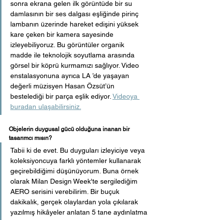
sonra ekrana gelen ilk görüntüde bir su 
damlasının bir ses dalgası eşliğinde pirinç 
lambanın üzerinde hareket edişini yüksek 
kare çeken bir kamera sayesinde 
izleyebiliyoruz. Bu görüntüler organik 
madde ile teknolojik soyutlama arasında 
görsel bir köprü kurmamızı sağlıyor. Video 
enstalasyonuna ayrıca LA ’de yaşayan 
değerli müzisyen Hasan Özsüt’ün 
bestelediği bir parça eşlik ediyor. 
Videoya 
buradan ulaşabilirsiniz.
Objelerin duygusal gücü olduğuna inanan bir 
tasarımcı mısın?
Tabii ki de evet. Bu duyguları izleyiciye veya 
koleksiyoncuya farklı yöntemler kullanarak 
geçirebildiğimi düşünüyorum. Buna örnek 
olarak Milan Design Week'te sergilediğim 
AERO serisini verebilirim. Bir buçuk 
dakikalık, gerçek olaylardan yola çıkılarak 
yazılmış hikâyeler anlatan 5 tane aydınlatma 