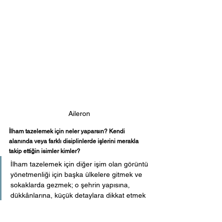
Aileron
İlham tazelemek için neler yaparsın? Kendi 
alanında veya farklı disiplinlerde işlerini merakla 
takip ettiğin isimler kimler?
İlham tazelemek için diğer işim olan görüntü 
yönetmenliği için başka ülkelere gitmek ve 
sokaklarda gezmek; o şehrin yapısına, 
dükkânlarına, küçük detaylara dikkat etmek 
çok etkili oluyor. Gittiğim yerlerde mutlaka 
başka zanaatçıları izler ve gözlemlerim. 