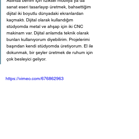
Aslında benim için fiziksel mobilya ya da 
sanat eseri tasarlayıp üretmek, bahsettiğim 
dijital iki boyutlu dünyadaki ekranlardan 
kaçmaktı. Dijital olarak kullandığım 
stüdyomda metal ve ahşap için iki CNC 
makinam var. Dijital anlamda teknik olarak 
bunları kullanıyorum diyebilirim. Projelerimi 
başından kendi stüdyomda üretiyorum. El ile 
dokunmak, bir şeyler üretmek de ruhum için 
çok besleyici geliyor.  
https://vimeo.com/676862963