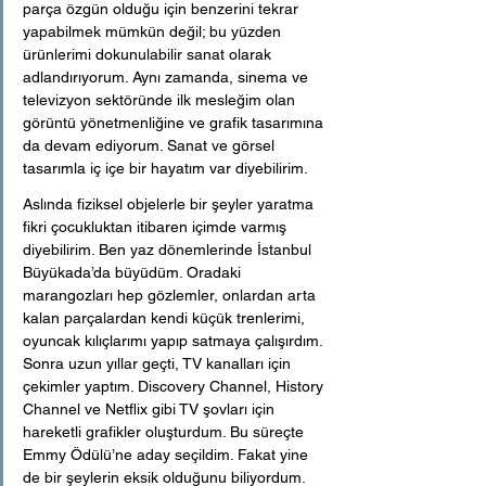
parça özgün olduğu için benzerini tekrar 
yapabilmek mümkün değil; bu yüzden 
ürünlerimi dokunulabilir sanat olarak 
adlandırıyorum. Aynı zamanda, sinema ve 
televizyon sektöründe ilk mesleğim olan 
görüntü yönetmenliğine ve grafik tasarımına 
da devam ediyorum. Sanat ve görsel 
tasarımla iç içe bir hayatım var diyebilirim. 
Aslında fiziksel objelerle bir şeyler yaratma 
fikri çocukluktan itibaren içimde varmış 
diyebilirim. Ben yaz dönemlerinde İstanbul 
Büyükada’da büyüdüm. Oradaki 
marangozları hep gözlemler, onlardan arta 
kalan parçalardan kendi küçük trenlerimi, 
oyuncak kılıçlarımı yapıp satmaya çalışırdım. 
Sonra uzun yıllar geçti, TV kanalları için 
çekimler yaptım. Discovery Channel, History 
Channel ve Netflix gibi TV şovları için 
hareketli grafikler oluşturdum. Bu süreçte 
Emmy Ödülü’ne aday seçildim. Fakat yine 
de bir şeylerin eksik olduğunu biliyordum. 