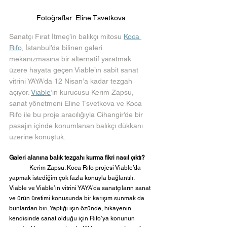
Fotoğraflar: Eline Tsvetkova
Sanatçı Fırat İtmeç’in balıkçı mitosu 
Koca 
Rıfo
, İstanbul’da bilinen galeri 
mekanızmasına bir alternatif yaratmak 
üzere hayata geçen Viable’ın sabit sanat 
vitrini YAYA’da 12 Nisan’a kadar tezgah 
açıyor. 
Viable
’ın kurucusu Kerim Zapsu, 
sanat yönetmeni Eline Tsvetkova ve Koca 
Rıfo ile bu proje aracılığıyla Cihangir’de bir 
pasajın içinde konumlanan balıkçı dükkanı 
üzerine konuştuk.
Galeri alanına balık tezgahı kurma fikri nasıl çıktı?
	Kerim Zapsu: Koca Rıfo projesi Viable’da 
yapmak istediğim çok fazla konuyla bağlantılı. 
Viable ve Viable’ın vitrini YAYA’da sanatçıların sanat 
ve ürün üretimi konusunda bir karışım sunmak da 
bunlardan biri. Yaptığı işin özünde, hikayenin 
kendisinde sanat olduğu için Rıfo’ya konunun 