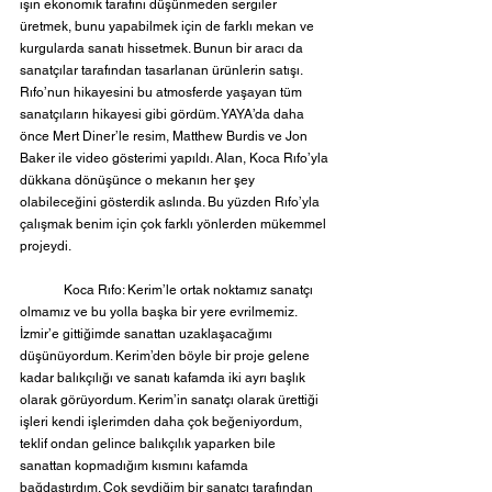
işin ekonomik tarafını düşünmeden sergiler 
üretmek, bunu yapabilmek için de farklı mekan ve 
kurgularda sanatı hissetmek. Bunun bir aracı da 
sanatçılar tarafından tasarlanan ürünlerin satışı. 
Rıfo’nun hikayesini bu atmosferde yaşayan tüm 
sanatçıların hikayesi gibi gördüm. YAYA’da daha 
önce Mert Diner’le resim, Matthew Burdis ve Jon 
Baker ile video gösterimi yapıldı. Alan, Koca Rıfo’yla 
dükkana dönüşünce o mekanın her şey 
olabileceğini gösterdik aslında. Bu yüzden Rıfo’yla 
çalışmak benim için çok farklı yönlerden mükemmel 
projeydi.
	Koca Rıfo: Kerim’le ortak noktamız sanatçı 
olmamız ve bu yolla başka bir yere evrilmemiz. 
İzmir’e gittiğimde sanattan uzaklaşacağımı 
düşünüyordum. Kerim’den böyle bir proje gelene 
kadar balıkçılığı ve sanatı kafamda iki ayrı başlık 
olarak görüyordum. Kerim’in sanatçı olarak ürettiği 
işleri kendi işlerimden daha çok beğeniyordum, 
teklif ondan gelince balıkçılık yaparken bile 
sanattan kopmadığım kısmını kafamda 
bağdaştırdım. Çok sevdiğim bir sanatçı tarafından 