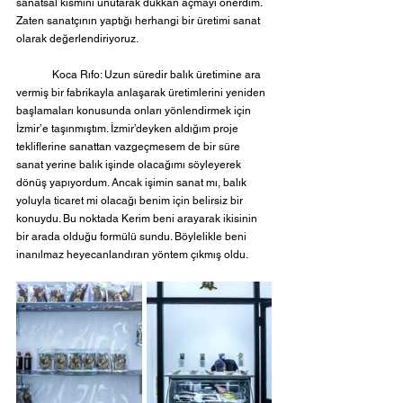
sanatsal kısmını unutarak dükkan açmayı önerdim. 
Zaten sanatçının yaptığı herhangi bir üretimi sanat 
olarak değerlendiriyoruz.
	Koca Rıfo: Uzun süredir balık üretimine ara 
vermiş bir fabrikayla anlaşarak üretimlerini yeniden 
başlamaları konusunda onları yönlendirmek için 
İzmir’e taşınmıştım. İzmir’deyken aldığım proje 
tekliflerine sanattan vazgeçmesem de bir süre 
sanat yerine balık işinde olacağımı söyleyerek 
dönüş yapıyordum. Ancak işimin sanat mı, balık 
yoluyla ticaret mi olacağı benim için belirsiz bir 
konuydu. Bu noktada Kerim beni arayarak ikisinin 
bir arada olduğu formülü sundu. Böylelikle beni 
inanılmaz heyecanlandıran yöntem çıkmış oldu.