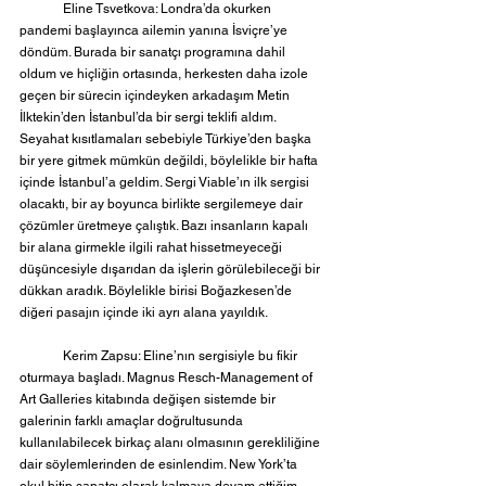
	Eline Tsvetkova: Londra’da okurken 
pandemi başlayınca ailemin yanına İsviçre’ye 
döndüm. Burada bir sanatçı programına dahil 
oldum ve hiçliğin ortasında, herkesten daha izole 
geçen bir sürecin içindeyken arkadaşım Metin 
İlktekin’den İstanbul’da bir sergi teklifi aldım. 
Seyahat kısıtlamaları sebebiyle Türkiye’den başka 
bir yere gitmek mümkün değildi, böylelikle bir hafta 
içinde İstanbul’a geldim. Sergi Viable’ın ilk sergisi 
olacaktı, bir ay boyunca birlikte sergilemeye dair 
çözümler üretmeye çalıştık. Bazı insanların kapalı 
bir alana girmekle ilgili rahat hissetmeyeceği 
düşüncesiyle dışarıdan da işlerin görülebileceği bir 
dükkan aradık. Böylelikle birisi Boğazkesen’de 
diğeri pasajın içinde iki ayrı alana yayıldık.
	Kerim Zapsu: Eline’nın sergisiyle bu fikir 
oturmaya başladı. Magnus Resch-Management of 
Art Galleries kitabında değişen sistemde bir 
galerinin farklı amaçlar doğrultusunda 
kullanılabilecek birkaç alanı olmasının gerekliliğine 
dair söylemlerinden de esinlendim. New York’ta 