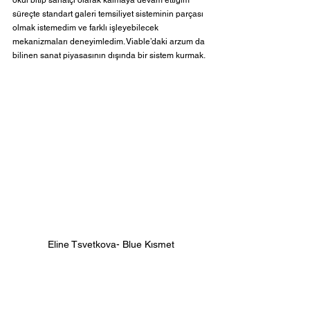
okul bitip sanatçı olarak kalmaya devam ettiğim 
süreçte standart galeri temsiliyet sisteminin parçası 
olmak istemedim ve farklı işleyebilecek 
mekanizmaları deneyimledim. Viable’daki arzum da 
bilinen sanat piyasasının dışında bir sistem kurmak.
Eline Tsvetkova- Blue Kısmet
Sanat sektörüne sunduğunuz alternatifte kişisel 
olarak önemsediğiniz diğer başlıklar neler?