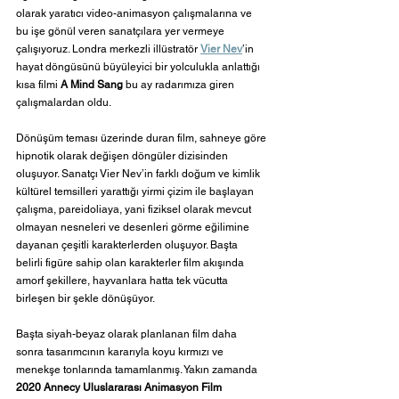
olarak yaratıcı video-animasyon çalışmalarına ve 
bu işe gönül veren sanatçılara yer vermeye 
çalışıyoruz. Londra merkezli illüstratör 
Vier Nev
’in 
hayat döngüsünü büyüleyici bir yolculukla anlattığı 
kısa filmi
 A Mind Sang
 bu ay radarımıza giren 
çalışmalardan oldu.
Dönüşüm teması üzerinde duran film, sahneye göre 
hipnotik olarak değişen döngüler dizisinden 
oluşuyor. Sanatçı Vier Nev’in farklı doğum ve kimlik 
kültürel temsilleri yarattığı yirmi çizim ile başlayan 
çalışma, pareidoliaya, yani fiziksel olarak mevcut 
olmayan nesneleri ve desenleri görme eğilimine 
dayanan çeşitli karakterlerden oluşuyor. Başta 
belirli figüre sahip olan karakterler film akışında 
amorf şekillere, hayvanlara hatta tek vücutta 
birleşen bir şekle dönüşüyor.
Başta siyah-beyaz olarak planlanan film daha 
sonra tasarımcının kararıyla koyu kırmızı ve 
menekşe tonlarında tamamlanmış. Yakın zamanda
2020 Annecy Uluslararası Animasyon Film 