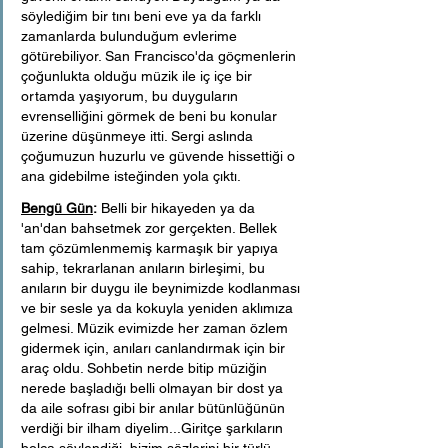
söylediğim bir tını beni eve ya da farklı 
zamanlarda bulunduğum evlerime 
götürebiliyor. San Francisco'da göçmenlerin 
çoğunlukta olduğu müzik ile iç içe bir 
ortamda yaşıyorum, bu duyguların 
evrenselliğini görmek de beni bu konular 
üzerine düşünmeye itti. Sergi aslında 
çoğumuzun huzurlu ve güvende hissettiği o 
ana gidebilme isteğinden yola çıktı.
Bengü Gün
:
 Belli bir hikayeden ya da 
'an'dan bahsetmek zor gerçekten. Bellek 
tam çözümlenmemiş karmaşık bir yapıya 
sahip, tekrarlanan anıların birleşimi, bu 
anıların bir duygu ile beynimizde kodlanması 
ve bir sesle ya da kokuyla yeniden aklımıza 
gelmesi. Müzik evimizde her zaman özlem 
gidermek için, anıları canlandırmak için bir 
araç oldu. Sohbetin nerde bitip müziğin 
nerede başladığı belli olmayan bir dost ya 
da aile sofrası gibi bir anılar bütünlüğünün 
verdiği bir ilham diyelim...Giritçe şarkıların 
bolca söylendiği, bizim sözlerini bir türlü 