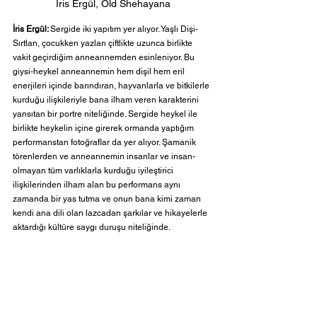
İris Ergül, Old Shehayana
İris Ergül: 
Sergide iki yapıtım yer alıyor. Yaşlı Dişi-
Sırtlan, çocukken yazları çiftlikte uzunca birlikte 
vakit geçirdiğim anneannemden esinleniyor. Bu 
giysi-heykel anneannemin hem dişil hem eril 
enerjileri içinde barındıran, hayvanlarla ve bitkilerle 
kurduğu ilişkileriyle bana ilham veren karakterini 
yansıtan bir portre niteliğinde. Sergide heykel ile 
birlikte heykelin içine girerek ormanda yaptığım 
performanstan fotoğraflar da yer alıyor. Şamanik 
törenlerden ve anneannemin insanlar ve insan-
olmayan tüm varlıklarla kurduğu iyileştirici 
ilişkilerinden ilham alan bu performans aynı 
zamanda bir yas tutma ve onun bana kimi zaman 
kendi ana dili olan lazcadan şarkılar ve hikayelerle 
aktardığı kültüre saygı duruşu niteliğinde.
Codex Compost adlı işimde ise çocukluk anılarım 
ve anneannemin anlattığı hikayelerden beslenen 
ve tüm bu hikayelere benzer şekilde gerçek olanla 
hayali olanın iç içe geçtiği bir alan yaratmak istedim. 
Hikaye anlatıcılığına benzer bir karakteri yansıttığı 