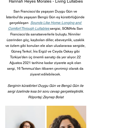
Hannah Reyes Morales - Living Lullabies
San Francisco'da yaşayan Duygu Gün ve 
İstanbul'da yaşayan Bengü Gün eş küratörlüğünde 
gerçekleşen  
Sounds Like Home: Longing and 
Comfort Through Lullabies 
sergisi, SOMArts San 
Francisco'da sanatseverlerle buluştu. Ninniler 
üzerinden göç, kaybolan diller, ebeveynlik, uzaklık 
ve özlem gibi konuları ele alan uluslararası sergide, 
Güneş Terkol, İris Ergül ve Ceyda Oskay gibi 
Türkiye'den üç önemli sanatçı da yer alıyor. 22 
Ağustos 2021 tarihine kadar ziyarete açık olan 
sergi, 16 Temmuz'dan itibaren çevrimiçi olarak da 
ziyaret edilebilecek. 
Serginin küratörleri Duygu Gün ve Bengü Gün ile 
sergi özelinde kısa bir soru cevap gerçekleştirdik. 
Röportaj: Zeynep Bolat