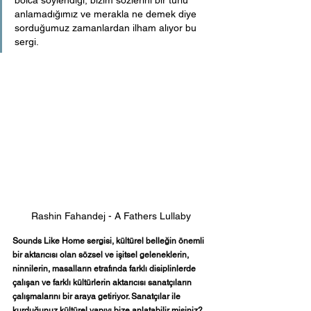
anlamadığımız ve merakla ne demek diye 
sorduğumuz zamanlardan ilham alıyor bu 
sergi. 
Rashin Fahandej - A Fathers Lullaby
Sounds Like Home sergisi, kültürel belleğin önemli 
bir aktarıcısı olan sözsel ve işitsel geleneklerin, 
ninnilerin, masalların etrafında farklı disiplinlerde 
çalışan ve farklı kültürlerin aktarıcısı sanatçıların 
çalışmalarını bir araya getiriyor. Sanatçılar ile 
kurduğunuz kültürel yapıyı bize anlatabilir misiniz? 