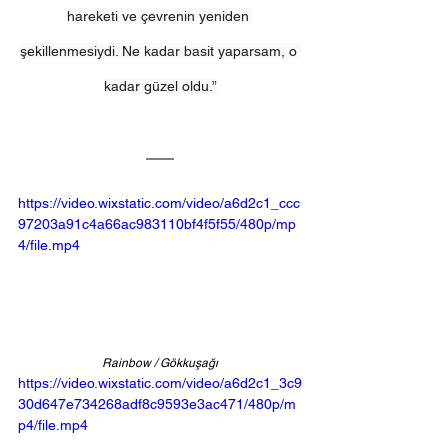
hareketi ve çevrenin yeniden 
şekillenmesiydi. Ne kadar basit yaparsam, o 
kadar güzel oldu.”
https://video.wixstatic.com/video/a6d2c1_ccc
97203a91c4a66ac983110bf4f5f55/480p/mp
4/file.mp4
Rainbow / Gökkuşağı
https://video.wixstatic.com/video/a6d2c1_3c9
30d647e734268adf8c9593e3ac471/480p/m
p4/file.mp4