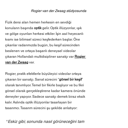
Rogier van der Zwaag stüdyosunda
Fizik dersi alan hemen herkesin en sevdiği 
konuların başında 
optik
 gelir. Optik illüzyonlar, ışık 
ve gölge oyunları herkesi etkiler. İşin asıl heyecanlı 
kısmı ise bilimsel süreci keşfederken başlar. Öne 
çıkanlar radarımızda bugün, bu keşif sürecinden 
beslenen ve ortaya başarılı deneysel videolar 
çıkaran Hollandalı multidisipliner sanatçı var 
Rogier 
van der Zwaag
 var.
Rogier, pratik efektlerle büyüleyici videolar ortaya 
çıkaran bir sanatçı. Sanat sürecini “
görsel bir keşif
” 
olarak tanımlıyor. Temel bir fikirle başlıyor ve bu fikri 
görsel olarak gerçekleştirene kadar kamera önünde 
deneyler yapıyor. Sadece sanatçı demek biraz eksik 
kalır. Aslında optik illüzyonlar tasarlayan bir 
tasarımcı. Tasarım sürecini şu şekilde anlatıyor: 
“
Eskiz gibi; sonunda nasıl görüneceğini tam 