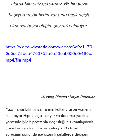
olarak bilmeniz gerekmez. Bir hipotezle 
başlıyorum; bir fikrim var ama başlangıçta 
olmasını hayal ettiğim şey asla olmuyor.
” 
https://video.wixstatic.com/video/a6d2c1_79
0e5ce78bda4703953a0a53ceb050e0/480p/
mp4/file.mp4
Missing Pieces / Kayıp Parçalar
Yüzyıllardır bilim insanlarının kullandığı bir yöntem 
kullanıyor. Hipotez geliştiriyor ve deneme-yanılma 
yöntemleriyle hipotezinin doğruluğunu kanıtlayacak 
görsel veriyi elde etmeye çalışıyor. Bu keşif 
sürecinin sonunda ise gizemli şekillerde değişen 