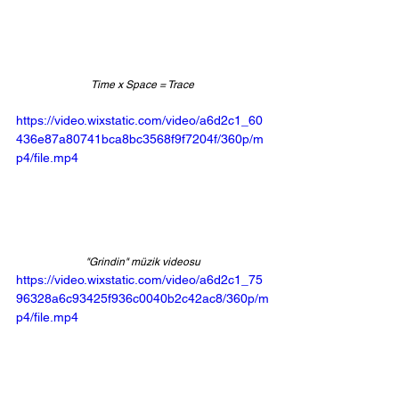
Time x Space = Trace
https://video.wixstatic.com/video/a6d2c1_60
436e87a80741bca8bc3568f9f7204f/360p/m
p4/file.mp4
"Grindin" müzik videosu
https://video.wixstatic.com/video/a6d2c1_75
96328a6c93425f936c0040b2c42ac8/360p/m
p4/file.mp4