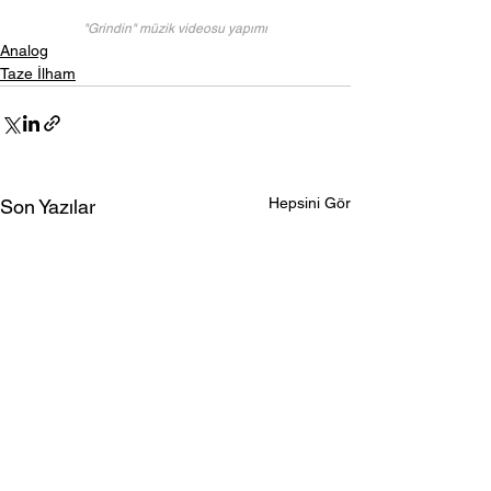
"Grindin" müzik videosu yapımı
Analog
Taze İlham
Hepsini Gör
Son Yazılar