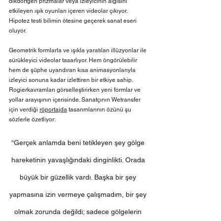
dikdörtgen prizmalar veya izleyicinin algısını 
etkileyen ışık oyunları içeren videolar çıkıyor. 
Hipotez testi bilimin ötesine geçerek sanat eseri 
oluyor. 
Geometrik formlarla ve ışıkla yaratılan illüzyonlar ile 
sürükleyici videolar tasarlıyor. Hem öngörülebilir 
hem de şüphe uyandıran kısa animasyonlarıyla 
izleyici sonuna kadar izlettiren bir etkiye sahip. 
Rogierkavramları görselleştirirken yeni formlar ve 
yollar arayışının içerisinde. Sanatçının Wetransfer 
için verdiği 
röportajda
 tasarımlarının özünü şu 
sözlerle özetliyor: 
“Gerçek anlamda beni tetikleyen şey gölge 
hareketinin yavaşlığındaki dinginlikti. Orada 
büyük bir güzellik vardı. Başka bir şey 
yapmasına izin vermeye çalışmadım, bir şey 
olmak zorunda değildi; sadece gölgelerin 