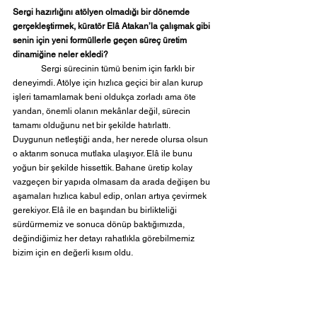
Sergi hazırlığını atölyen olmadığı bir dönemde 
gerçekleştirmek, küratör Elâ Atakan’la çalışmak gibi 
senin için yeni formüllerle geçen süreç üretim 
dinamiğine neler ekledi?
	Sergi sürecinin tümü benim için farklı bir 
deneyimdi. Atölye için hızlıca geçici bir alan kurup 
işleri tamamlamak beni oldukça zorladı ama öte 
yandan, önemli olanın mekânlar değil, sürecin 
tamamı olduğunu net bir şekilde hatırlattı. 
Duygunun netleştiği anda, her nerede olursa olsun 
o aktarım sonuca mutlaka ulaşıyor. Elâ ile bunu 
yoğun bir şekilde hissettik. Bahane üretip kolay 
vazgeçen bir yapıda olmasam da arada değişen bu 
aşamaları hızlıca kabul edip, onları artıya çevirmek 
gerekiyor. Elâ ile en başından bu birlikteliği 
sürdürmemiz ve sonuca dönüp baktığımızda, 
değindiğimiz her detayı rahatlıkla görebilmemiz 
bizim için en değerli kısım oldu. 