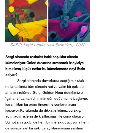
SABO, Light Leaks (Işık Sızıntıları), 2022
Sergi alanında resimler farklı başlıklar altında 
kümeleniyor. Galeri duvarına sıvanarak izleyiciye 
bırakılmış küçük notlar bu kümelemede neyi ifade 
ediyor?
	Sergi alanında duvarlarda seçtiğimiz ufak 
notlar aslında tüm sürecin net ve yalın bir şekilde 
anlatımı rolünde. Sergi Golden Hour dediğimiz o 
“şahane” zaman diliminin gün doğumu ile başlayıp, 
karanlıktan bir adım öncesi ile sonlanmasını 
kapsıyor. Kurulumda da dikkat ettiğimiz bu akış, 
adım adım işlerin de kızıllaşması ile sona ulaşıyor. 
Bu notların takibi de hem bir merak duygusuna hem 
de sürecin net bir şekilde açıklanmasına yardımcı 