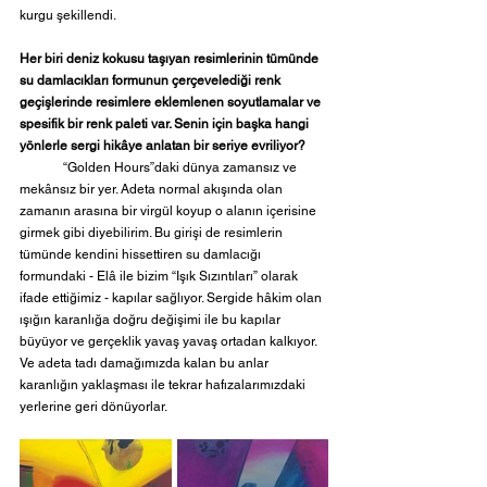
kurgu şekillendi.  
Her biri deniz kokusu taşıyan resimlerinin tümünde 
su damlacıkları formunun çerçevelediği renk 
geçişlerinde resimlere eklemlenen soyutlamalar ve 
spesifik bir renk paleti var. Senin için başka hangi 
yönlerle sergi hikâye anlatan bir seriye evriliyor?
	“Golden Hours”daki dünya zamansız ve 
mekânsız bir yer. Adeta normal akışında olan 
zamanın arasına bir virgül koyup o alanın içerisine 
girmek gibi diyebilirim. Bu girişi de resimlerin 
tümünde kendini hissettiren su damlacığı 
formundaki - Elâ ile bizim “Işık Sızıntıları” olarak 
ifade ettiğimiz - kapılar sağlıyor. Sergide hâkim olan 
ışığın karanlığa doğru değişimi ile bu kapılar 
büyüyor ve gerçeklik yavaş yavaş ortadan kalkıyor. 
Ve adeta tadı damağımızda kalan bu anlar 
karanlığın yaklaşması ile tekrar hafızalarımızdaki 
yerlerine geri dönüyorlar. 