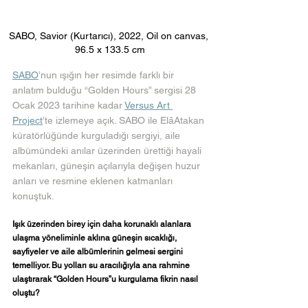
SABO, Savior (Kurtarıcı), 2022, Oil on canvas, 
96.5 x 133.5 cm
SABO
’nun ışığın her resimde farklı bir 
anlatım bulduğu “Golden Hours” sergisi 28 
Ocak 2023 tarihine kadar 
Versus Art 
Project
’te izlemeye açık. SABO ile ElâAtakan 
küratörlüğünde kurguladığı sergiyi, aile 
albümündeki anılar üzerinden ürettiği hayali 
mekanları, güneşin açılarıyla değişen huzur 
anları ve resmine eklenen katmanları 
konuştuk.
Işık üzerinden birey için daha korunaklı alanlara 
ulaşma yöneliminle aklına güneşin sıcaklığı, 
sayfiyeler ve aile albümlerinin gelmesi sergini 
temelliyor. Bu yolları su aracılığıyla ana rahmine 
ulaştırarak “Golden Hours”u kurgulama fikrin nasıl 
oluştu?