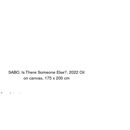
 SABO, Is There Someone Else?, 2022 Oil 
on canvas, 175 x 200 cm
Öne Çıkanlar
Taze İlham
Analog