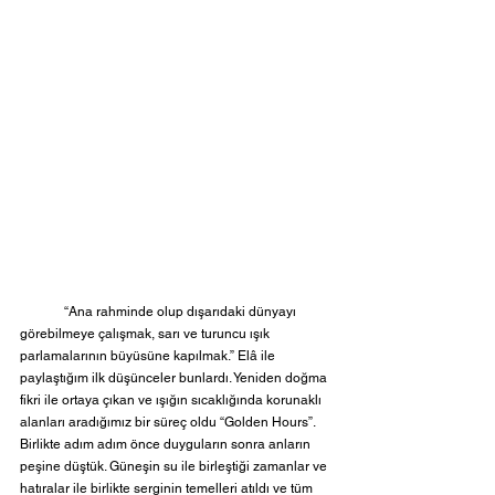
	“Ana rahminde olup dışarıdaki dünyayı 
görebilmeye çalışmak, sarı ve turuncu ışık 
parlamalarının büyüsüne kapılmak.” Elâ ile 
paylaştığım ilk düşünceler bunlardı. Yeniden doğma 
fikri ile ortaya çıkan ve ışığın sıcaklığında korunaklı 
alanları aradığımız bir süreç oldu “Golden Hours”. 
Birlikte adım adım önce duyguların sonra anların 
peşine düştük. Güneşin su ile birleştiği zamanlar ve 
hatıralar ile birlikte serginin temelleri atıldı ve tüm 