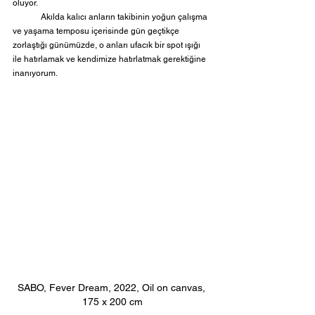
oluyor. 
	Akılda kalıcı anların takibinin yoğun çalışma 
ve yaşama temposu içerisinde gün geçtikçe 
zorlaştığı günümüzde, o anları ufacık bir spot ışığı 
ile hatırlamak ve kendimize hatırlatmak gerektiğine 
inanıyorum.
SABO, Fever Dream, 2022, Oil on canvas, 
175 x 200 cm