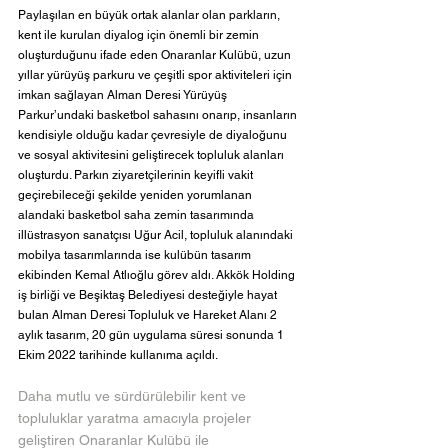
Paylaşılan en büyük ortak alanlar olan parkların, 
kent ile kurulan diyalog için önemli bir zemin 
oluşturduğunu ifade eden Onaranlar Kulübü, uzun 
yıllar yürüyüş parkuru ve çeşitli spor aktiviteleri için 
imkan sağlayan Alman Deresi Yürüyüş 
Parkur’undaki basketbol sahasını onarıp, insanların 
kendisiyle olduğu kadar çevresiyle de diyaloğunu 
ve sosyal aktivitesini geliştirecek topluluk alanları 
oluşturdu. Parkın ziyaretçilerinin keyifli vakit 
geçirebileceği şekilde yeniden yorumlanan 
alandaki basketbol saha zemin tasarımında 
illüstrasyon sanatçısı Uğur Acil, topluluk alanındaki 
mobilya tasarımlarında ise kulübün tasarım 
ekibinden Kemal Atlıoğlu görev aldı. Akkök Holding 
iş birliği ve Beşiktaş Belediyesi desteğiyle hayat 
bulan Alman Deresi Topluluk ve Hareket Alanı 2 
aylık tasarım, 20 gün uygulama süresi sonunda 1 
Ekim 2022 tarihinde kullanıma açıldı.
Daha mutlu ve sürdürülebilir kent ve 
topluluklar yaratma amacıyla projeler 
geliştiren Onaranlar Kulübü ile 