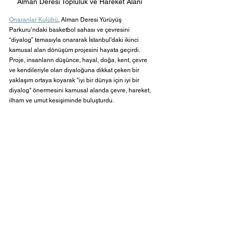
Alman Deresi Topluluk ve Hareket Alanı 
Onaranlar Kulübü
, Alman Deresi Yürüyüş 
Parkuru’ndaki basketbol sahası ve çevresini 
“diyalog” temasıyla onararak İstanbul'daki ikinci 
kamusal alan dönüşüm projesini hayata geçirdi. 
Proje, insanların düşünce, hayal, doğa, kent, çevre 
ve kendileriyle olan diyaloğuna dikkat çeken bir 
yaklaşım ortaya koyarak "iyi bir dünya için iyi bir 
diyalog" önermesini kamusal alanda çevre, hareket, 
ilham ve umut kesişiminde buluşturdu.