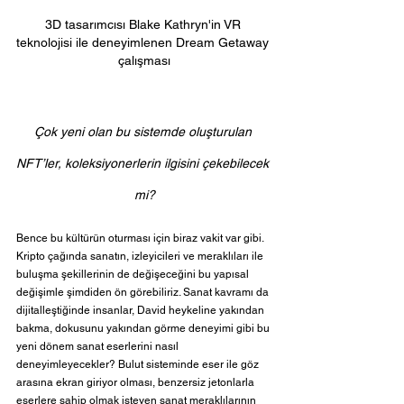
3D tasarımcısı Blake Kathryn'in VR 
teknolojisi ile deneyimlenen Dream Getaway 
çalışması
Çok yeni olan bu sistemde oluşturulan 
NFT’ler, koleksiyonerlerin ilgisini çekebilecek 
mi?
Bence bu kültürün oturması için biraz vakit var gibi. 
Kripto çağında sanatın, izleyicileri ve meraklıları ile 
buluşma şekillerinin de değişeceğini bu yapısal 
değişimle şimdiden ön görebiliriz. Sanat kavramı da 
dijitalleştiğinde insanlar, David heykeline yakından 
bakma, dokusunu yakından görme deneyimi gibi bu 
yeni dönem sanat eserlerini nasıl 
deneyimleyecekler? Bulut sisteminde eser ile göz 
arasına ekran giriyor olması, benzersiz jetonlarla 
eserlere sahip olmak isteyen sanat meraklılarının 