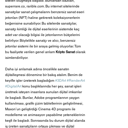
siteleri oluşmaya başladı. Bunlardan bazıları, 
superrare.co, rarible.com. Bu internet sitelerinde 
sanatçılar sanat çalışmalarını benzersiz sanat eseri 
jetonları (NFT) haline getirerek koleksiyonerlerin 
beğenisine sunabiliyor. Bu sitelerde sanatçılar, 
sanatçı kimliği ile dijital eserlerinin sistemde kaç 
adet var olacağı bilgisi ile jetonlarının bütçelerini 
belirliyor. Böylelikle sanatçı ve alıcı, benzersiz 
jetonlar sistemi ile bir araya gelmiş oluyorlar. Tüm 
bu faaliyete verilen genel anlam 
Kripto Sanat 
olarak 
isimlendiriliyor.
Daha iyi anlamak adına öncelikle sanatın 
dijitalleşmesi dönemine bir bakış atalım. Benim de 
keyifle işler üreterek başladığım
#3DArt
#RenderArt
#DigitalArt
 konu başlıklarında her şey, sanat işleri 
üretmek isteyen insanlara sunulan dijital imkanlar 
ile başladı. Bunlar, Adobe programlarının yaygın 
kullanılması, grafik çizim tabletlerinin geliştirilmesi, 
Maxon’un geliştirdiği Cinema 4D programı ile 
modelleme ve animasyon yapabilme yeteneklerinin 
keşfi ile başladı. Sonrasında bu durum dijital alanda 
iş üreten sanatçıların ortaya çıkması ve dijital 