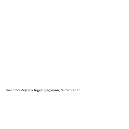
Tasarımcı Zeynep Tuğçe Çağlayan, Mimar Sinan 
Güzel Sanatlar Üniversitesi, Sahne Dekor ve 
Kostüm Tasarımı Bölümünden mezun olduktan 
sonra NABA Academy Milano’da Görsel Sunum 
Tasarımı eğitimi almıştır. Konsept Tasarım ve Dijital 
Sanat alanlarında kreatif işlerini sürdürmektedir. 
Zeynep'in dijital çalışmalarına göz atmak isterseniz 