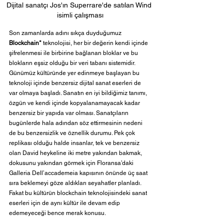
Dijital sanatçı Jos'ın Superrare'de satılan Wind 
isimli çalışması
Son zamanlarda adını sıkça duyduğumuz
Blockchain*
 teknolojisi, her bir değerin kendi içinde 
şifrelenmesi ile birbirine bağlanan bloklar ve bu 
blokların eşsiz olduğu bir veri tabanı sistemidir. 
Günümüz kültüründe yer edinmeye başlayan bu 
teknoloji içinde benzersiz dijital sanat eserleri de 
var olmaya başladı. Sanatın en iyi bildiğimiz tanımı, 
özgün ve kendi içinde kopyalanamayacak kadar 
benzersiz bir yapıda var olması. Sanatçıların 
bugünlerde hala adından söz ettirmesinin nedeni 
de bu benzersizlik ve öznellik durumu. Pek çok 
replikası olduğu halde insanlar, tek ve benzersiz 
olan David heykeline iki metre yakından bakmak, 
dokusunu yakından görmek için Floransa’daki 
Galleria Dell’accademeia kapısının önünde üç saat 
sıra beklemeyi göze aldıkları seyahatler planladı. 
Fakat bu kültürün blockchain teknolojisindeki sanat 
eserleri için de aynı kültür ile devam edip 
edemeyeceği bence merak konusu.