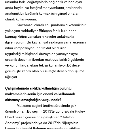
unsurlar farklı coğrafyalarla bağlantılı ve ben aynı 
anda heykel ve fotoğraf medyumlarını, aralarında 
anatomik bir bağlantı kurmak için şiirsel bir alan 
olarak kullanıyorum.
	Kavramsal olarak çalışmalarım dikotomik bir 
yaklaşımı reddediyor. Birleşen farklı kültürlerin 
karmaşıklığını yansıtan hikayeler anlatmakla 
ilgileniyorum. Bu kavramsal yaklaşım sanat eserinin 
nihai kompozisyonuna fraktal bir düzen 
uyguladığım biçimsel düzeye de yansıyor; aynı 
organik desen, mikrodan makroya farklı ölçeklerde 
ve konumlarda tekrar tekrar kullanılıyor. Böylece 
görünüşte kaotik olan bu süreçte desen dönüşüme 
uğruyor.
Çalışmalarında sıklıkla kullandığın buluntu 
malzemelerin senin için önemi ve kullanarak 
aktarmayı amaçladığın vurgu nedir?
	Malzeme seçimi üretim sürecimde çok 
önemli bir an. Bu seçim, 2013'te Londra'daki Ridley 
Road pazarı çevresinde geliştirilen “Dalston 
Anatomy” projesinde ya da 2017'de Nijerya'nın 
Lagos kentindeki Balogun pazarında geliştirilen 