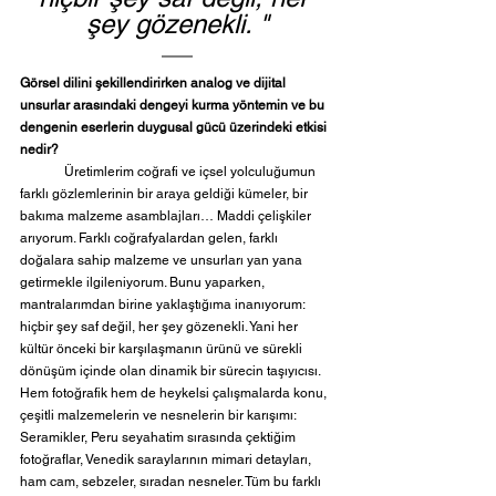
şey gözenekli. "
Görsel dilini şekillendirirken analog ve dijital 
unsurlar arasındaki dengeyi kurma yöntemin ve bu 
dengenin eserlerin duygusal gücü üzerindeki etkisi 
nedir?
	Üretimlerim coğrafi ve içsel yolculuğumun 
farklı gözlemlerinin bir araya geldiği kümeler, bir 
bakıma malzeme asamblajları… Maddi çelişkiler 
arıyorum. Farklı coğrafyalardan gelen, farklı 
doğalara sahip malzeme ve unsurları yan yana 
getirmekle ilgileniyorum. Bunu yaparken, 
mantralarımdan birine yaklaştığıma inanıyorum: 
hiçbir şey saf değil, her şey gözenekli. Yani her 
kültür önceki bir karşılaşmanın ürünü ve sürekli 
dönüşüm içinde olan dinamik bir sürecin taşıyıcısı. 
Hem fotoğrafik hem de heykelsi çalışmalarda konu, 
çeşitli malzemelerin ve nesnelerin bir karışımı: 
Seramikler, Peru seyahatim sırasında çektiğim 
fotoğraflar, Venedik saraylarının mimari detayları, 
ham cam, sebzeler, sıradan nesneler. Tüm bu farklı 