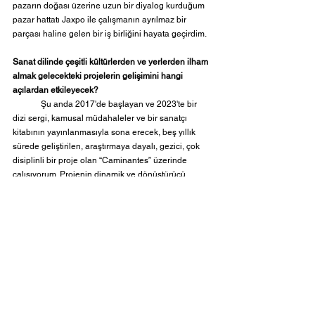
pazarın doğası üzerine uzun bir diyalog kurduğum 
pazar hattatı Jaxpo ile çalışmanın ayrılmaz bir 
parçası haline gelen bir iş birliğini hayata geçirdim.
Sanat dilinde çeşitli kültürlerden ve yerlerden ilham 
almak gelecekteki projelerin gelişimini hangi 
açılardan etkileyecek? 
	Şu anda 2017'de başlayan ve 2023'te bir 
dizi sergi, kamusal müdahaleler ve bir sanatçı 
kitabının yayınlanmasıyla sona erecek, beş yıllık 
sürede geliştirilen, araştırmaya dayalı, gezici, çok 
disiplinli bir proje olan “Caminantes” üzerinde 
çalışıyorum. Projenin dinamik ve dönüştürücü 
doğasını sergi aşamasında da sürdürmek için 
“Caminantes”i fotoğraf, yerleştirme ve iş birliği 
projesi olarak üç ana bölüm halinde kamuya 
sunacağım. Proje, derin bir ilişkiye sahip iki 
topluluğun hikâyesini anlatmayı amaçlıyor: Murano 
cam üreticileri ve Peru'daki Kutsal Vadi'de bulunan 
Chinchero dokumacıları. Zanaatkârlarla son üç yıllık 
iş birliğimiz sırasında sadece bilgi ve çalışma 
pratikleri değil, aynı zamanda hikâyeler, anekdotlar, 
aile ve topluluk hikâyeleri de paylaştık. Toplulukların 