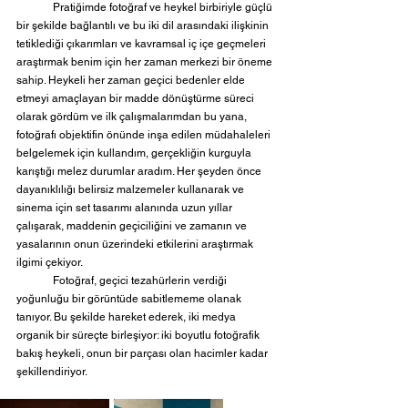
	Pratiğimde fotoğraf ve heykel birbiriyle güçlü 
bir şekilde bağlantılı ve bu iki dil arasındaki ilişkinin 
tetiklediği çıkarımları ve kavramsal iç içe geçmeleri 
araştırmak benim için her zaman merkezi bir öneme 
sahip. Heykeli her zaman geçici bedenler elde 
etmeyi amaçlayan bir madde dönüştürme süreci 
olarak gördüm ve ilk çalışmalarımdan bu yana, 
fotoğrafı objektifin önünde inşa edilen müdahaleleri 
belgelemek için kullandım, gerçekliğin kurguyla 
karıştığı melez durumlar aradım. Her şeyden önce 
dayanıklılığı belirsiz malzemeler kullanarak ve 
sinema için set tasarımı alanında uzun yıllar 
çalışarak, maddenin geçiciliğini ve zamanın ve 
yasalarının onun üzerindeki etkilerini araştırmak 
ilgimi çekiyor. 
	Fotoğraf, geçici tezahürlerin verdiği 
yoğunluğu bir görüntüde sabitlememe olanak 
tanıyor. Bu şekilde hareket ederek, iki medya 
organik bir süreçte birleşiyor: iki boyutlu fotoğrafik 
bakış heykeli, onun bir parçası olan hacimler kadar 
şekillendiriyor.