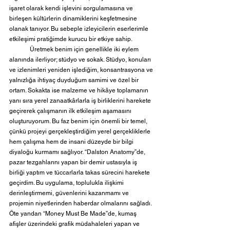
işaret olarak kendi işlevini sorgulamasına ve 
birleşen kültürlerin dinamiklerini keşfetmesine 
olanak tanıyor. Bu sebeple izleyicilerin eserlerimle 
etkileşimi pratiğimde kurucu bir etkiye sahip.
	Üretmek benim için genellikle iki eylem 
alanında ilerliyor; stüdyo ve sokak. Stüdyo, konuları 
ve izlenimleri yeniden işlediğim, konsantrasyona ve 
yalnızlığa ihtiyaç duyduğum samimi ve özel bir 
ortam. Sokakta ise malzeme ve hikâye toplamanın 
yanı sıra yerel zanaatkârlarla iş birliklerini harekete 
geçirerek çalışmanın ilk etkileşim aşamasını 
oluşturuyorum. Bu faz benim için önemli bir temel, 
çünkü projeyi gerçekleştirdiğim yerel gerçekliklerle 
hem çalışma hem de insani düzeyde bir bilgi 
diyaloğu kurmamı sağlıyor. “Dalston Anatomy”de, 
pazar tezgahlarını yapan bir demir ustasıyla iş 
birliği yaptım ve tüccarlarla takas sürecini harekete 
geçirdim. Bu uygulama, toplulukla ilişkimi 
derinleştirmemi, güvenlerini kazanmamı ve 
projemin niyetlerinden haberdar olmalarını sağladı. 
Öte yandan “Money Must Be Made”de, kumaş 
afişler üzerindeki grafik müdahaleleri yapan ve 