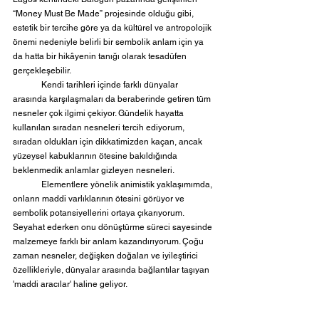
“Money Must Be Made” projesinde olduğu gibi, 
estetik bir tercihe göre ya da kültürel ve antropolojik 
önemi nedeniyle belirli bir sembolik anlam için ya 
da hatta bir hikâyenin tanığı olarak tesadüfen 
gerçekleşebilir.
	Kendi tarihleri içinde farklı dünyalar 
arasında karşılaşmaları da beraberinde getiren tüm 
nesneler çok ilgimi çekiyor. Gündelik hayatta 
kullanılan sıradan nesneleri tercih ediyorum, 
sıradan oldukları için dikkatimizden kaçan, ancak 
yüzeysel kabuklarının ötesine bakıldığında 
beklenmedik anlamlar gizleyen nesneleri.
	Elementlere yönelik animistik yaklaşımımda, 
onların maddi varlıklarının ötesini görüyor ve 
sembolik potansiyellerini ortaya çıkarıyorum. 
Seyahat ederken onu dönüştürme süreci sayesinde 
malzemeye farklı bir anlam kazandırıyorum. Çoğu 
zaman nesneler, değişken doğaları ve iyileştirici 
özellikleriyle, dünyalar arasında bağlantılar taşıyan 
'maddi aracılar' haline geliyor.