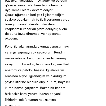
başlayan yolculuğum Dr. adayı ve öğretim 
görevlisi unvanıyla, hem teorik hem de 
uygulamalı olarak devam ediyor. 
Çocukluğumdan beri çok ilgilenmediğim 
şeylere odaklanmak ile ilgili sorunum vardı, 
örneğin zorunlu dersler, tüm ders 
kitaplarımın kenarları çizim doluydu; ailem 
de daha fazla diretmedi ve hep sanat 
okudum. 
Kendi ilgi alanlarımda okumayı, araştırmayı 
ve arşiv yapmayı çok seviyorum. Kendim 
merak edince, kendi zamanımda okumayı 
seviyorum. Psikoloji, fenomenoloji, medikal 
anatomi ve patoloji başlıca ilgi alanlarım 
arasında alıyor. İlgilendiğim ve okuduğum 
şeyler üzerine bir süre düşünürüm, hayaller 
kurar, bozar, çarpıtırım. Bazen bir kenara 
hızlı eskiz karalıyorum, bazen de yeni 
fikirlerimi telefonumun not kısmına 
yazıyorum.