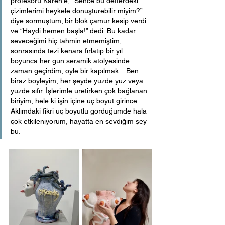
profesörü Karen’e, “Sence bu defterdeki  
çizimlerimi heykele dönüştürebilir miyim?”  
diye sormuştum; bir blok çamur kesip verdi 
ve “Haydi hemen başla!” dedi. Bu kadar 
seveceğimi hiç tahmin etmemiştim, 
sonrasında tezi kenara fırlatıp bir yıl 
boyunca her gün seramik atölyesinde 
zaman geçirdim, öyle bir kapılmak... Ben 
biraz böyleyim, her şeyde yüzde yüz veya 
yüzde sıfır. İşlerimle üretirken çok bağlanan 
biriyim, hele ki işin içine üç boyut girince… 
Aklımdaki fikri üç boyutlu gördüğümde hala 
çok etkileniyorum, hayatta en sevdiğim şey 
bu.