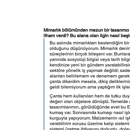
Mimarlık bölümünden mezun bir tasarımcı
ilham verdi? Bu alana olan ilgin nasıl başl
Bu aslında mimarlıktan beslendiğim bir 
olduğunu düşünüyorum. Mimarlık denince 
süreçlerinin birçok bileşeni var. Bunlara 
yanında sosyoloji bilgisi veya tarih bil
kendinize yeni bir gündem yaratabilirsin
sektöre yönelik iş yapmak değildi; sad
alanları belirlemem ve denemem gerekiy
çanta dikerdim mesela, dikiş deliklerin
geldi bilemiyorum ama yaptığım ilk işler 
Çanta hem kullanılan hem de tutku duyu
değeri olan objelere dönüştü. Temelde a
tasarımlarımın, görüldüğünde evet bu Eyl
kumaş var. Sonrasında kumaşı nasıl iş
kurguyla yapıyorum. Malzemenin ısıl işle
verebilirim sorusu üzerine kalıp sistem
sistemi üretme ihtiyacını doğurdu, dola