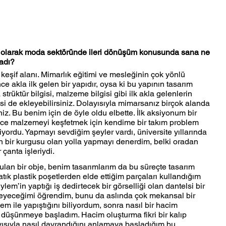
 olarak moda sektöründe ileri dönüşüm konusunda sana ne 
adı? 
keşif alanı. Mimarlık eğitimi ve mesleğinin çok yönlü 
akla ilk gelen bir yapıdır, oysa ki bu yapının tasarım 
strüktür bilgisi, malzeme bilgisi gibi ilk akla gelenlerin 
gisi de ekleyebilirsiniz. Dolayısıyla mimarsanız birçok alanda 
iz. Bu benim için de öyle oldu elbette. İlk aksiyonum bir 
ece malzemeyi keşfetmek için kendime bir takım problem 
ordu. Yapmayı sevdiğim şeyler vardı, üniversite yıllarında 
in bir kurgusu olan yolla yapmayı denerdim, belki oradan 
çanta işleriydi. 
lan bir obje, benim tasarımlarım da bu süreçte tasarım 
tık plastik poşetlerden elde ettiğim parçaları kullandığım 
em’in yaptığı iş dedirtecek bir görselliği olan dantelsi bir 
leyeceğimi öğrendim, bunu da aslında çok mekansal bir 
m ile yapıştığını biliyordum, sonra nasıl bir hacim 
i düşünmeye başladım. Hacim oluşturma fikri bir kalıp 
yısıyla nasıl davrandığını anlamaya başladığım bu 