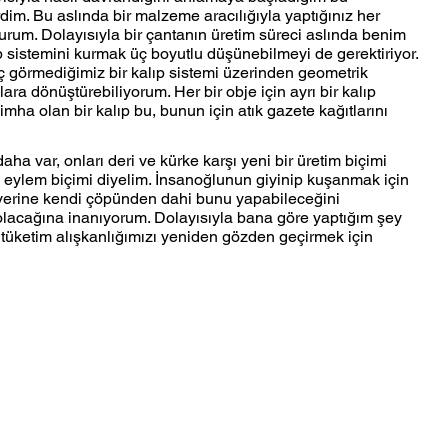
dim. Bu aslında bir malzeme aracılığıyla yaptığınız her 
durum. Dolayısıyla bir çantanın üretim süreci aslında benim 
p sistemini kurmak üç boyutlu düşünebilmeyi de gerektiriyor. 
ç görmediğimiz bir kalıp sistemi üzerinden geometrik 
ara dönüştürebiliyorum. Her bir obje için ayrı bir kalıp 
ha olan bir kalıp bu, bunun için atık gazete kağıtlarını 
daha var,
onları deri ve kürke karşı yeni bir üretim biçimi 
a eylem biçimi diyelim. İnsanoğlunun giyinip kuşanmak için 
 yerine kendi çöpünden dahi bunu yapabileceğini 
lacağına inanıyorum. Dolayısıyla bana göre yaptığım şey 
 tüketim alışkanlığımızı yeniden gözden geçirmek için 