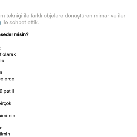
tim tekniği ile farklı objelere dönüştüren mimar ve ileri 
ğ
 ile sohbet ettik.
hseder misin?
 
 olarak 
ne 
i 
celerde 
patili 
birçok 
çimimin 
r 
timin 