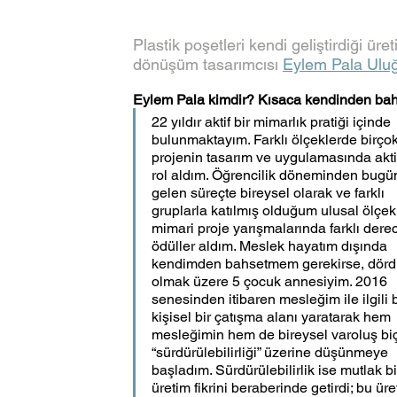
Plastik poşetleri kendi geliştirdiği üre
dönüşüm tasarımcısı 
Eylem Pala Ulu
Eylem Pala kimdir? Kısaca kendinden ba
22 yıldır aktif bir mimarlık pratiği içinde 
bulunmaktayım. Farklı ölçeklerde birçok
projenin tasarım ve uygulamasında aktif
rol aldım. Öğrencilik döneminden bugü
gelen süreçte bireysel olarak ve farklı 
gruplarla katılmış olduğum ulusal ölçekl
mimari proje yarışmalarında farklı dere
ödüller aldım. Meslek hayatım dışında 
kendimden bahsetmem gerekirse, dördü 
olmak üzere 5 çocuk annesiyim. 2016 
senesinden itibaren mesleğim ile ilgili 
kişisel bir çatışma alanı yaratarak hem 
mesleğimin hem de bireysel varoluş bi
“sürdürülebilirliği” üzerine düşünmeye 
başladım. Sürdürülebilirlik ise mutlak bi
üretim fikrini beraberinde getirdi; bu üre