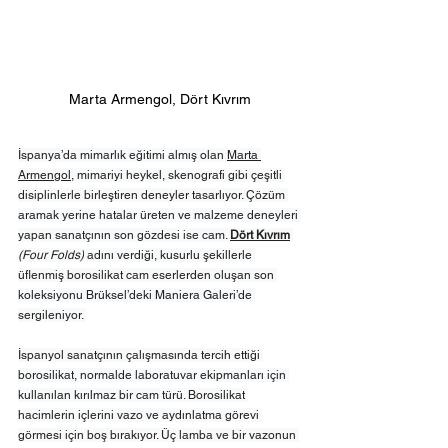
Marta Armengol, Dört Kıvrım
İspanya’da mimarlık eğitimi almış olan 
Marta 
Armengol
, mimariyi heykel, skenografi gibi çeşitli 
disiplinlerle birleştiren deneyler tasarlıyor. Çözüm 
aramak yerine hatalar üreten ve malzeme deneyleri 
yapan sanatçının son gözdesi ise cam. 
Dört Kıvrım
(Four Folds)
 adını verdiği, kusurlu şekillerle 
üflenmiş borosilikat cam eserlerden oluşan son 
koleksiyonu Brüksel’deki Maniera Galeri’de 
sergileniyor. 
İspanyol sanatçının çalışmasında tercih ettiği 
borosilikat, normalde laboratuvar ekipmanları için 
kullanılan kırılmaz bir cam türü. Borosilikat 
hacimlerin içlerini vazo ve aydınlatma görevi 
görmesi için boş bırakıyor. Üç lamba ve bir vazonun 