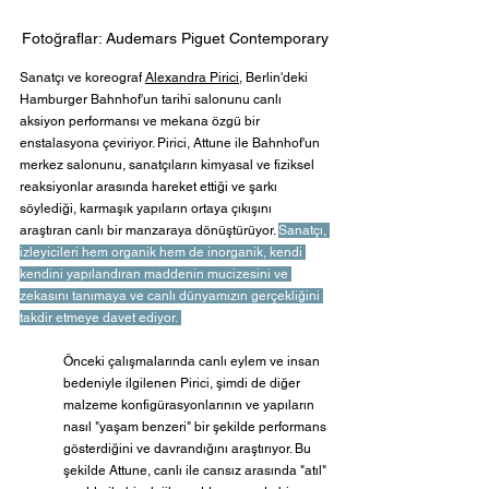
Fotoğraflar: Audemars Piguet Contemporary
Sanatçı ve koreograf 
Alexandra Pirici
, Berlin'deki 
Hamburger Bahnhof'un tarihi salonunu canlı 
aksiyon performansı ve mekana özgü bir 
enstalasyona çeviriyor. Pirici, Attune ile Bahnhof'un 
merkez salonunu, sanatçıların kimyasal ve fiziksel 
reaksiyonlar arasında hareket ettiği ve şarkı 
söylediği, karmaşık yapıların ortaya çıkışını 
araştıran canlı bir manzaraya dönüştürüyor. 
Sanatçı, 
izleyicileri hem organik hem de inorganik, kendi 
kendini yapılandıran maddenin mucizesini ve 
zekasını tanımaya ve canlı dünyamızın gerçekliğini 
takdir etmeye davet ediyor. 
Önceki çalışmalarında canlı eylem ve insan 
bedeniyle ilgilenen Pirici, şimdi de diğer 
malzeme konfigürasyonlarının ve yapıların 
nasıl "yaşam benzeri" bir şekilde performans 
gösterdiğini ve davrandığını araştırıyor. Bu 
şekilde Attune, canlı ile cansız arasında "atıl" 