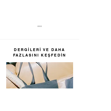
DERGİLERİ VE DAHA
İsmet Köroğlu
Zeynep Severg
FAZLASINI KEŞFEDİN