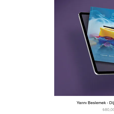
Yarını Beslemek - Di
Fiyat
₺80,0