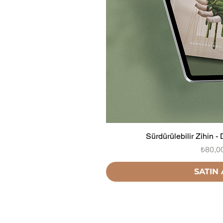
Sürdürülebilir Zihin - 
Fiyat
₺80,0
SATIN 