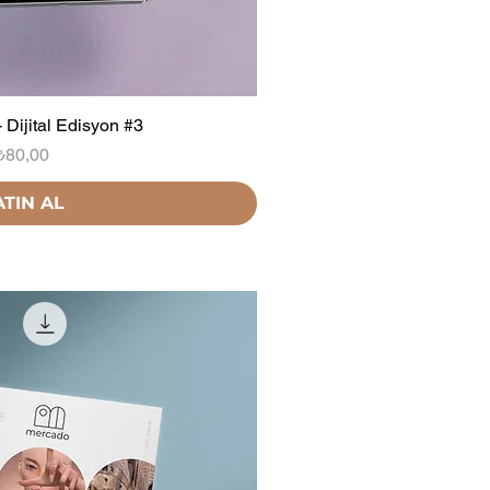
 Dijital Edisyon #3
Fiyat
₺80,00
ATIN AL