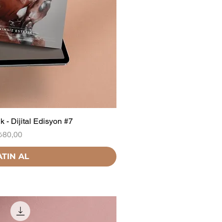
k - Dijital Edisyon #7
Fiyat
₺80,00
ATIN AL