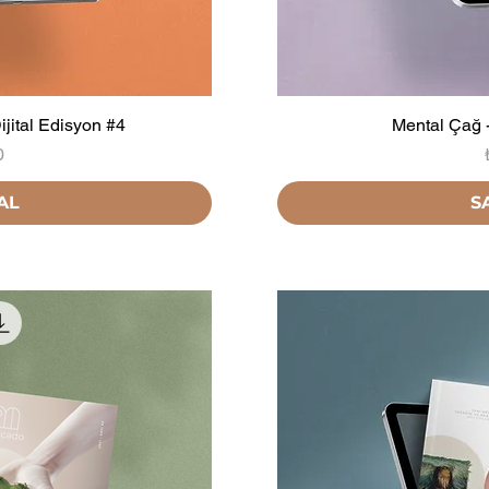
jital Edisyon #4
Mental Çağ -
0
AL
S