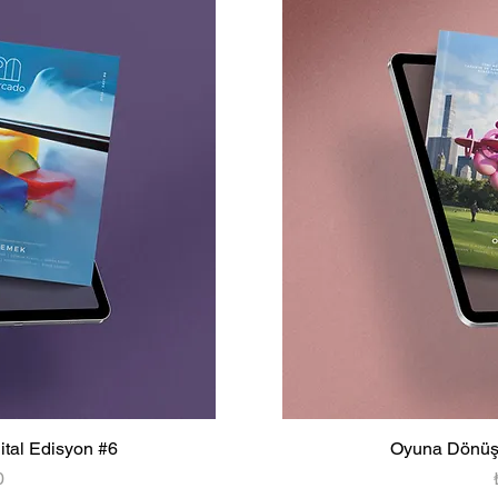
jital Edisyon #6
Oyuna Dönüş -
0