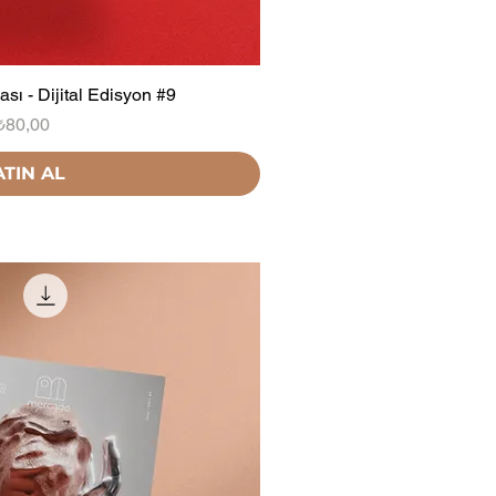
sı - Dijital Edisyon #9
Fiyat
₺80,00
ATIN AL