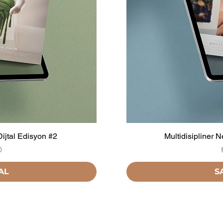
Dijtal Edisyon #2
Multidisipliner N
0
AL
S