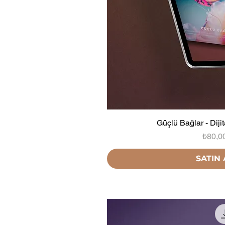
Güçlü Bağlar - Diji
Fiyat
₺80,0
SATIN 