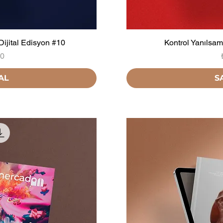
Dijital Edisyon #10
Kontrol Yanılsama
00
AL
S