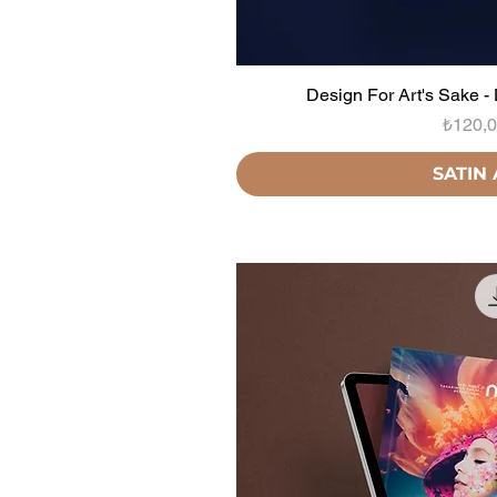
Design For Art's Sake - 
Fiyat
₺120,
SATIN 