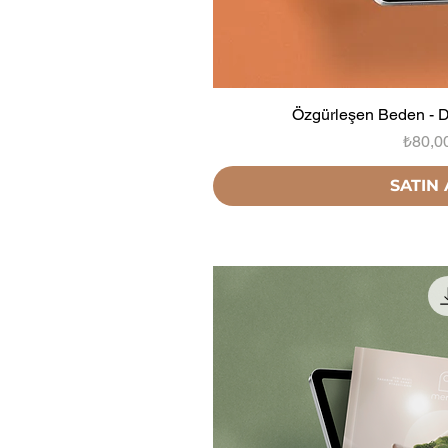
Özgürleşen Beden - Di
Fiyat
₺80,0
SATIN 