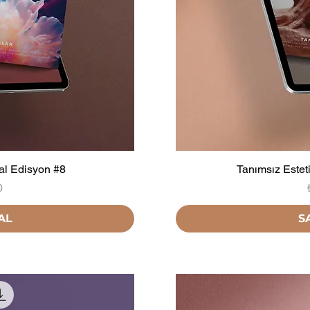
tal Edisyon #8
Tanımsız Esteti
0
AL
S