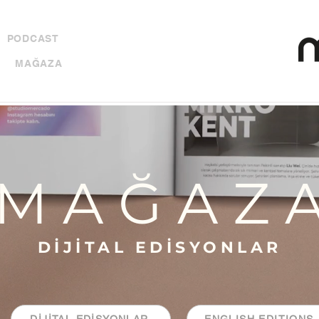
PODCAST
MAĞAZA
M A Ğ A Z 
DİJİTAL EDİSYONLAR