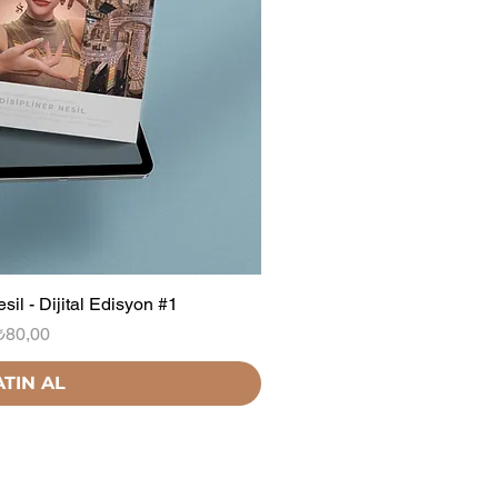
esil - Dijital Edisyon #1
Fiyat
₺80,00
ATIN AL