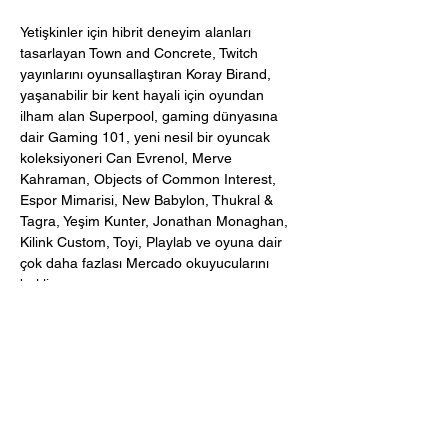
Yetişkinler için hibrit deneyim alanları
tasarlayan Town and Concrete, Twitch
yayınlarını oyunsallaştıran Koray Birand,
yaşanabilir bir kent hayali için oyundan
ilham alan Superpool, gaming dünyasına
dair Gaming 101, yeni nesil bir oyuncak
koleksiyoneri Can Evrenol, Merve
Kahraman, Objects of Common Interest,
Espor Mimarisi, New Babylon, Thukral &
Tagra, Yeşim Kunter, Jonathan Monaghan,
Kilink Custom, Toyi, Playlab ve oyuna dair
çok daha fazlası Mercado okuyucularını
bekliyor.
HAKKIMIZDA
REKLAM
İLETİŞİM