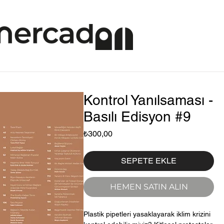
Kontrol Yanılsaması -
Basılı Edisyon #9
Fiyat
₺300,00
SEPETE EKLE
HEMEN SATIN ALIN
Plastik pipetleri yasaklayarak iklim krizini