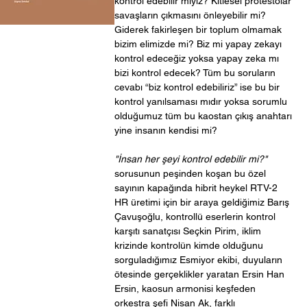
kontrol edebilir miyiz? Kitlesel protestolar
savaşların çıkmasını önleyebilir mi?
Giderek fakirleşen bir toplum olmamak
bizim elimizde mi? Biz mi yapay zekayı
kontrol edeceğiz yoksa yapay zeka mı
bizi kontrol edecek? Tüm bu soruların
cevabı “biz kontrol edebiliriz” ise bu bir
kontrol yanılsaması mıdır yoksa sorumlu
olduğumuz tüm bu kaostan çıkış anahtarı
yine insanın kendisi mi?
"İnsan her şeyi kontrol edebilir mi?"
sorusunun peşinden koşan bu özel
sayının kapağında hibrit heykel RTV-2
HR üretimi için bir araya geldiğimiz Barış
Çavuşoğlu, kontrollü eserlerin kontrol
karşıtı sanatçısı Seçkin Pirim, iklim
krizinde kontrolün kimde olduğunu
sorguladığımız Esmiyor ekibi, duyuların
ötesinde gerçeklikler yaratan Ersin Han
Ersin, kaosun armonisi keşfeden
orkestra şefi Nisan Ak, farklı