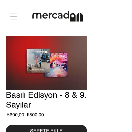
Basılı Edisyon - 8 & 9.
Sayılar
Normal
İndirimli
 ₺600,00 
₺500,00
Fiyat
Fiyat
SEPETE EKLE