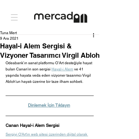
Tuna Mert
9 Ara 2021
Hayal-i Alem Sergisi &
Vizyoner Tasarımcı Virgil Abloh
Odeabank’ın sanat platformu O’Art desteğiyle hayat 
bulan Canan'ın son sergisi 
Hayal-i Alem
ve 41 
yaşında hayata veda eden vizyoner tasarımcı Virgil 
Abloh'un hayatı
üzerine bir taze ilham sohbeti.
Dinlemek İçin Tıklayın
Canan Hayal-i Alem Sergisi
Sergiyi O'Art'ın web sitesi üzerinden dijital olarak 