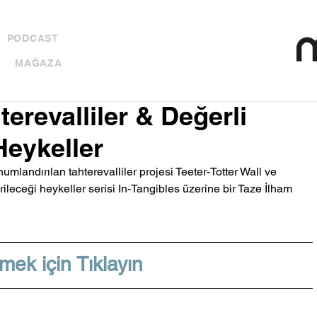
PODCAST
MAĞAZA
terevalliler & Değerli
Heykeller
landırılan tahterevalliler projesi Teeter-Totter Wall ve 
rileceği heykeller serisi In-Tangibles üzerine bir Taze İlham 
mek için Tıklayın