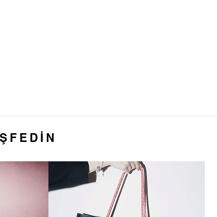
EŞFEDİN
anatı &
eler