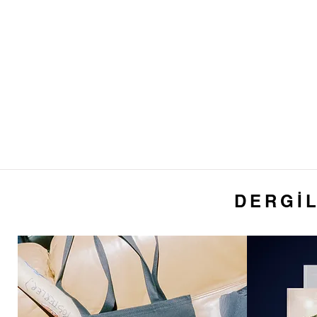
DERGİL
Araziye Gömülü Stadyum &
Gamze
Eser Deposu Müze
Resid