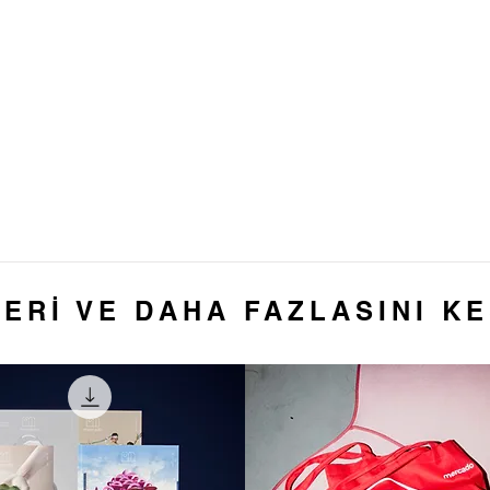
ERİ VE DAHA FAZLASINI K
 Yalçın ile "Artist
Burberry'nin Arazi S
ency" Programları
Havada Yüzen Elbis