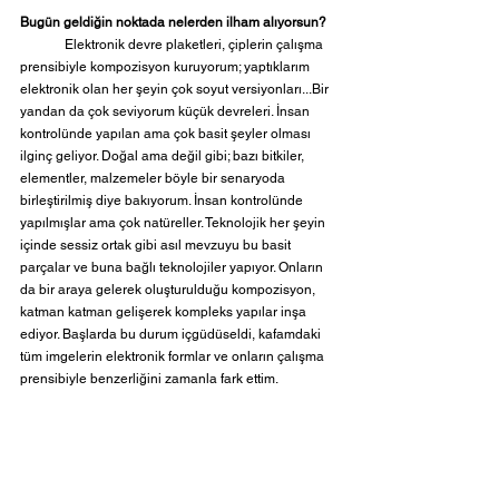
Bugün geldiğin noktada nelerden ilham alıyorsun?
	Elektronik devre plaketleri, çiplerin çalışma 
prensibiyle kompozisyon kuruyorum; yaptıklarım 
elektronik olan her şeyin çok soyut versiyonları...Bir 
yandan da çok seviyorum küçük devreleri. İnsan 
kontrolünde yapılan ama çok basit şeyler olması 
ilginç geliyor. Doğal ama değil gibi; bazı bitkiler, 
elementler, malzemeler böyle bir senaryoda 
birleştirilmiş diye bakıyorum. İnsan kontrolünde 
yapılmışlar ama çok natüreller. Teknolojik her şeyin 
içinde sessiz ortak gibi asıl mevzuyu bu basit 
parçalar ve buna bağlı teknolojiler yapıyor. Onların 
da bir araya gelerek oluşturulduğu kompozisyon, 
katman katman gelişerek kompleks yapılar inşa 
ediyor. Başlarda bu durum içgüdüseldi, kafamdaki 
tüm imgelerin elektronik formlar ve onların çalışma 
prensibiyle benzerliğini zamanla fark ettim. 