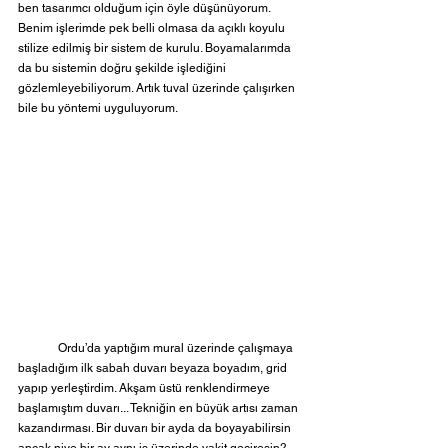
ben tasarımcı olduğum için öyle düşünüyorum. 
Benim işlerimde pek belli olmasa da açıklı koyulu 
stilize edilmiş bir sistem de kurulu. Boyamalarımda 
da bu sistemin doğru şekilde işlediğini 
gözlemleyebiliyorum. Artık tuval üzerinde çalışırken 
bile bu yöntemi uyguluyorum.
	Ordu’da yaptığım mural üzerinde çalışmaya 
başladığım ilk sabah duvarı beyaza boyadım, grid 
yapıp yerleştirdim. Akşam üstü renklendirmeye 
başlamıştım duvarı... Tekniğin en büyük artısı zaman 
kazandırması. Bir duvarı bir ayda da boyayabilirsin 
ancak niye bir ay aynı iş üzerinde vakit geçiresin? 