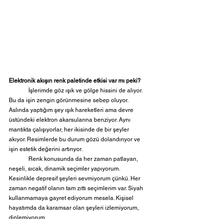
Elektronik akışın renk paletinde etkisi var mı peki?
	İşlerimde göz ışık ve gölge hissini de alıyor. 
Bu da işin zengin görünmesine sebep oluyor. 
Aslında yaptığım şey ışık hareketleri ama devre 
üstündeki elektron akarsularına benziyor. Aynı 
mantıkta çalışıyorlar, her ikisinde de bir şeyler 
akıyor. Resimlerde bu durum gözü dolandırıyor ve 
işin estetik değerini artırıyor. 
	Renk konusunda da her zaman patlayan, 
neşeli, sıcak, dinamik seçimler yapıyorum. 
Kesinlikle depresif şeyleri sevmiyorum çünkü. Her 
zaman negatif olanın tam zıttı seçimlerim var. Siyah 
kullanmamaya gayret ediyorum mesela. Kişisel 
hayatımda da karamsar olan şeyleri izlemiyorum, 
dinlemiyorum. 