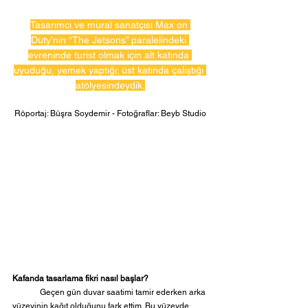
Tasarımcı ve mural sanatçısı Max on 
Duty’nin “The Jetsons” paralelindeki 
evreninde turist olmak için alt katında 
uyuduğu, yemek yaptığı; üst katında çalıştığı 
atölyesindeydik.
Röportaj: Büşra Soydemir - Fotoğraflar: Beyb Studio
Kafanda tasarlama fikri nasıl başlar?
	Geçen gün duvar saatimi tamir ederken arka 
yüzeyinin kağıt olduğunu fark ettim. Bu yüzeyde 