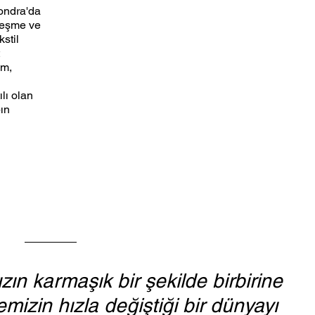
ondra'da 
leşme ve 
stil 
 
im, 
ı olan 
ın 
zın karmaşık bir şekilde birbirine 
mizin hızla değiştiği bir dünyayı 