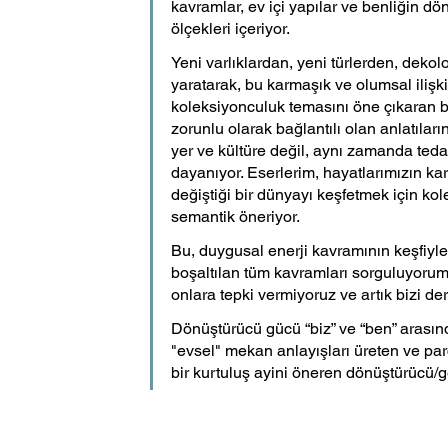
kavramlar, ev içi yapılar ve benliğin dö
ölçekleri içeriyor. 
Yeni varlıklardan, yeni türlerden, deko
yaratarak, bu karmaşık ve olumsal ilişkil
koleksiyonculuk temasını öne çıkaran bir
zorunlu olarak bağlantılı olan anlatıları
yer ve kültüre değil, aynı zamanda tedav
dayanıyor. Eserlerim, hayatlarımızın kar
değiştiği bir dünyayı keşfetmek için kol
semantik öneriyor. 
Bu, duygusal enerji kavramının keşfiyle b
boşaltılan tüm kavramları sorguluyorum.
onlara tepki vermiyoruz ve artık bizi der
Dönüştürücü gücü “biz” ve “ben” arasında
"evsel" mekan anlayışları üreten ve pa
bir kurtuluş ayini öneren dönüştürücü/g