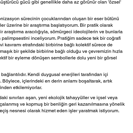
nüştürücü gücü gibi genellikle daha az görünür olan 'özsel' 
lonizasyon sürecinin çocuklarından oluşan bir eser bütünü 
er üzerine bir araştırma başlatıyorum. Bir pratik olarak 
 araştırma aracılığıyla, sömürgeci ideolojilerin ve bunlarla 
n palimpsestini inceliyorum. Pratiğim sadece tek bir coğrafi 
i kavramı etrafındaki birbirine bağlı kolektif sürece de 
maşık bir şekilde birbirine bağlı olduğu ve çevremizin hızla 
ektif bir eyleme dönüşen sembollerle dolu yeni bir görsel 
ağlantılıdır. Kendi duygusal enerjileri tarafından içi 
 Böylece, içlerindeki en derin anlamı boşaltarak, artık 
inden etkilemiyorlar. 
ki sınırları aşan, yeni ekolojik tahayyüller ve içsel veya 
rçalanmış ve kopmuş bir benliğin geri kazanılmasına yönelik 
eçiş nesnesi olarak hizmet eden işler yaratmak istiyorum. 