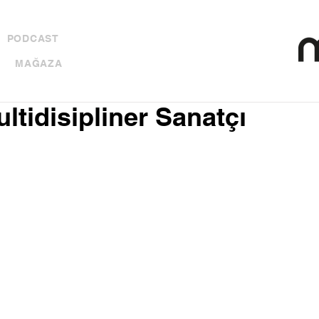
PODCAST
MAĞAZA
ltidisipliner Sanatçı