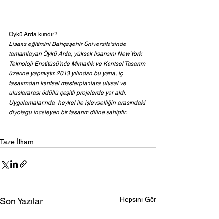
Öykü Arda kimdir?
Lisans eğitimini Bahçeşehir Üniversite'sinde 
tamamlayan Öykü Arda, yüksek lisansını New York 
Teknoloji Enstitüsü'nde Mimarlık ve Kentsel Tasarım 
üzerine yapmıştır. 2013 yılından bu yana, iç 
tasarımdan kentsel masterplanlara ulusal ve 
uluslararası ödüllü çeşitli projelerde yer aldı. 
Uygulamalarında  heykel ile işlevselliğin arasındaki 
diyolagu inceleyen bir tasarım diline sahiptir.
Taze İlham
Hepsini Gör
Son Yazılar