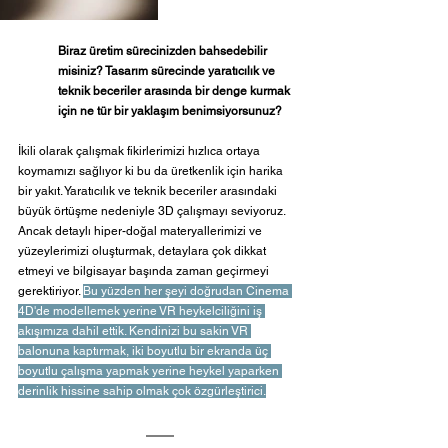
Biraz üretim sürecinizden bahsedebilir 
misiniz? Tasarım sürecinde yaratıcılık ve 
teknik beceriler arasında bir denge kurmak 
için ne tür bir yaklaşım benimsiyorsunuz?
İkili olarak çalışmak fikirlerimizi hızlıca ortaya 
koymamızı sağlıyor ki bu da üretkenlik için harika 
bir yakıt. Yaratıcılık ve teknik beceriler arasındaki 
büyük örtüşme nedeniyle 3D çalışmayı seviyoruz. 
Ancak detaylı hiper-doğal materyallerimizi ve 
yüzeylerimizi oluşturmak, detaylara çok dikkat 
etmeyi ve bilgisayar başında zaman geçirmeyi 
gerektiriyor. 
Bu yüzden her şeyi doğrudan Cinema 
4D'de modellemek yerine VR heykelciliğini iş 
akışımıza dahil ettik. Kendinizi bu sakin VR 
balonuna kaptırmak, iki boyutlu bir ekranda üç 
boyutlu çalışma yapmak yerine heykel yaparken 
derinlik hissine sahip olmak çok özgürleştirici.