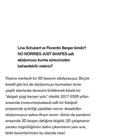
Lina Schubert ve Florentin Berger kimdir? 
NO WORRIES JUST SHAPES adlı 
stüdyonuzu kurma sürecinizden 
bahsedebilir misiniz?
Viyana merkezli bir 3D tasarım stüdyosuyuz. Birçok 
kreatif gibi biz de stüdyomuzu kurmadan önce 
çeşitli alanlarda deneyim biriktirerek klasik bir 
"dalgalı çizgi kariyer yolu" izledik. 2017-2020 yılları 
arasında (noworriesjustsad) adlı bir fotoğraf 
projesinde iş birliği yaptıktan sonra -tesadüfen 
stüdyomuzun adına ilham veren- ikimiz de pandemi 
sırasında 3D tavşan deliğine düştük. 3D çalışmanın 
yaratıcı özgürlüğünün tadını çıkarmanın yanı sıra, 
farklı becerilerimizin bu alanda nasıl 