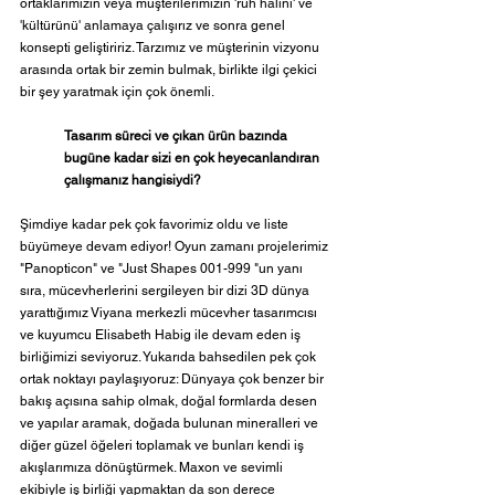
ortaklarımızın veya müşterilerimizin 'ruh halini' ve 
'kültürünü' anlamaya çalışırız ve sonra genel 
konsepti geliştiririz. Tarzımız ve müşterinin vizyonu 
arasında ortak bir zemin bulmak, birlikte ilgi çekici 
bir şey yaratmak için çok önemli.
Tasarım süreci ve çıkan ürün bazında 
bugüne kadar sizi en çok heyecanlandıran 
çalışmanız hangisiydi?
Şimdiye kadar pek çok favorimiz oldu ve liste 
büyümeye devam ediyor! Oyun zamanı projelerimiz 
"Panopticon" ve "Just Shapes 001-999 "un yanı 
sıra, mücevherlerini sergileyen bir dizi 3D dünya 
yarattığımız Viyana merkezli mücevher tasarımcısı 
ve kuyumcu Elisabeth Habig ile devam eden iş 
birliğimizi seviyoruz. Yukarıda bahsedilen pek çok 
ortak noktayı paylaşıyoruz: Dünyaya çok benzer bir 
bakış açısına sahip olmak, doğal formlarda desen 
ve yapılar aramak, doğada bulunan mineralleri ve 
diğer güzel öğeleri toplamak ve bunları kendi iş 
akışlarımıza dönüştürmek. Maxon ve sevimli 
ekibiyle iş birliği yapmaktan da son derece 