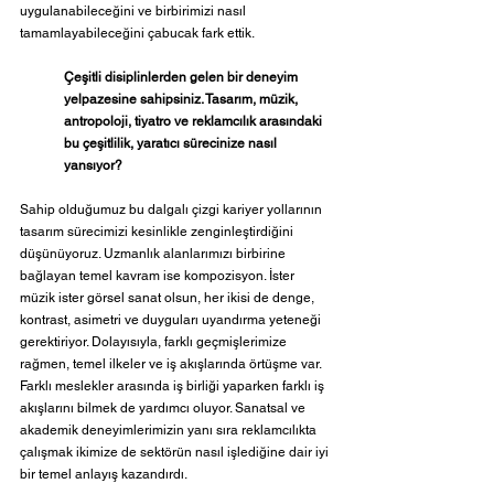
uygulanabileceğini ve birbirimizi nasıl 
tamamlayabileceğini çabucak fark ettik.
Çeşitli disiplinlerden gelen bir deneyim 
yelpazesine sahipsiniz. Tasarım, müzik, 
antropoloji, tiyatro ve reklamcılık arasındaki 
bu çeşitlilik, yaratıcı sürecinize nasıl 
yansıyor?
Sahip olduğumuz bu dalgalı çizgi kariyer yollarının 
tasarım sürecimizi kesinlikle zenginleştirdiğini 
düşünüyoruz. Uzmanlık alanlarımızı birbirine 
bağlayan temel kavram ise kompozisyon. İster 
müzik ister görsel sanat olsun, her ikisi de denge, 
kontrast, asimetri ve duyguları uyandırma yeteneği 
gerektiriyor. Dolayısıyla, farklı geçmişlerimize 
rağmen, temel ilkeler ve iş akışlarında örtüşme var. 
Farklı meslekler arasında iş birliği yaparken farklı iş 
akışlarını bilmek de yardımcı oluyor. Sanatsal ve 
akademik deneyimlerimizin yanı sıra reklamcılıkta 
çalışmak ikimize de sektörün nasıl işlediğine dair iyi 
bir temel anlayış kazandırdı.