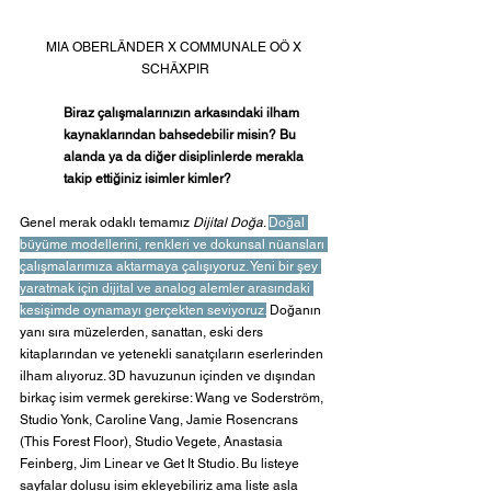
MIA OBERLÄNDER X COMMUNALE OÖ X 
SCHÄXPIR
Biraz çalışmalarınızın arkasındaki ilham 
kaynaklarından bahsedebilir misin? Bu 
alanda ya da diğer disiplinlerde merakla 
takip ettiğiniz isimler kimler?
Genel merak odaklı temamız 
Dijital Doğa
. 
Doğal 
büyüme modellerini, renkleri ve dokunsal nüansları 
çalışmalarımıza aktarmaya çalışıyoruz. Yeni bir şey 
yaratmak için dijital ve analog alemler arasındaki 
kesişimde oynamayı gerçekten seviyoruz.
 Doğanın 
yanı sıra müzelerden, sanattan, eski ders 
kitaplarından ve yetenekli sanatçıların eserlerinden 
ilham alıyoruz. 3D havuzunun içinden ve dışından 
birkaç isim vermek gerekirse: Wang ve Soderström, 
Studio Yonk, Caroline Vang, Jamie Rosencrans 
(This Forest Floor), Studio Vegete, Anastasia 
Feinberg, Jim Linear ve Get It Studio. Bu listeye 
sayfalar dolusu isim ekleyebiliriz ama liste asla 