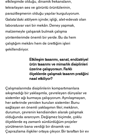
etkileşimde olduğu, dinamik frekansların, 
tekrarlayan ses ve görüntü örüntülerinin, 
parazitleşmenin olduğu yapılar kurguluyorum.  
Galata’daki atölyem içinde; işliği, alet-edevatı olan 
laboratuvar vari bir mekân. Deney yapmak, 
malzemeyle çalışarak bulmak çalışma 
yöntemlerimde önemli bir yerde. Bu da hem 
çalıştığım mekânı hem de ürettiğim işleri 
şekillendiriyor. 
Etkileşim tasarımı, sanat, endüstriyel 
ürün tasarımı ve mimarlık disiplinleri 
üzerine çalışıyorsun. Farklı 
ölçeklerde çalışmak tasarım pratiğini 
nasıl etkiliyor?  
Çalışmalarımda disiplinlerin kompartımanlara 
sıkışmadığı bir yaklaşımla, çevreleyen dünyalar ve 
sistemler ağı kurmaya çalışıyorum. Aynılaşmayan, 
her seferinde yeniden kurulan sistemler. Bunu 
sağlayan en önemli yaklaşımın fikri; mekânın, 
durumun, çevrenin kendisinden alarak çalışmak 
olduğunda ısrarcıyım. Değişmez biçimde, çoklu 
ölçeklerde eş zamanlı sürdürdüğüm projeler 
yürütmenin bana verdiği bir dinamik var. 
Çaprazlama ilişkiler ortaya çıkıyor. Bir taraftan bir ev 