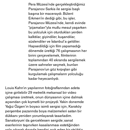
Pera Müzesi'nde gerçekleştirdiğimiz 
Parajanov Sarkis ile sergisi başlı 
başına bir maceraydı. Bülent 
Erkmen'in dediği gibi, bu işler, 
Parajanov Müzesi'nde, kendi evinde 
"pijamaları"yla mutlu mesut yaşarken 
bu yolculuk için oturdukları yerden 
kalktılar, giyindiler, kuşandılar, 
süslendiler ve İstanbul’a geldiler. 
Hapsedildiği için film yapamadığı 
dönemde ürettiği 76 çalışmasının her 
birini çerçevelemek, filmlerinin 
toplamından 40 ekranda sergilemek 
üzere sahneler seçmek, bunları 
Parajanov'un göz kırpışları gibi 
kurgulamak çalışmaların yolculuğu 
kadar heyecanlıydı. 
Louis Kahn'ın yapılarının fotoğraflarından adeta 
içine girilebilir 29 metrelik mekansal bir video 
çalışması üretmek, onun dünyasının içine dalmak 
açısından çok kıymetli bir projeydi. Yakin donemde 
Yağız Özgen’in boyacı isimli sergisi için, Karaköy 
perşembe pazarında boya malzemeleri satan bir 
dükkanı yeniden yorumlayarak tasarladim. 
Sanatoryum`da gerceklesen sergide; sanat 
eserlerinin taşınırken kasalanması estetiğinden 
yola çıkarak dışında kendini açık eden bir strüktür  