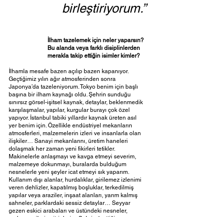
birleştiriyorum.”
İlham tazelemek için neler yaparsın? 
Bu alanda veya farklı disiplinlerden 
merakla takip ettiğin isimler kimler? 
İlhamla mesafe bazen açılıp bazen kapanıyor. 
Geçtiğimiz yılın ağır atmosferinden sonra 
Japonya’da tazeleniyorum. Tokyo benim için başlı 
başına bir ilham kaynağı oldu. Şehrin sunduğu 
sınırsız görsel-işitsel kaynak, detaylar, beklenmedik 
karşılaşmalar, yapılar, kurgular burayı çok özel 
yapıyor. İstanbul tabiki yıllardır kaynak üreten asıl 
yer benim için. Özellikle endüstriyel mekanların 
atmosferleri, malzemelerin izleri ve insanlarla olan 
ilişkiler… Sanayi mekanlarını, üretim haneleri 
dolaşmak her zaman yeni fikirleri tetikler. 
Makinelerle anlaşmayı ve kavga etmeyi severim, 
malzemeye dokunmayı, buralarda bulduğum 
nesnelerle yeni şeyler icat etmeyi sık yaparım. 
Kullanım dışı alanlar, hurdalıklar, girilemez izlenimi 
veren dehlizler, kapatılmış boşluklar, terkedilmiş 
yapılar veya araziler, inşaat alanları, yarım kalmış 
sahneler, parklardaki sessiz detaylar… Seyyar 
gezen eskici arabaları ve üstündeki nesneler, 