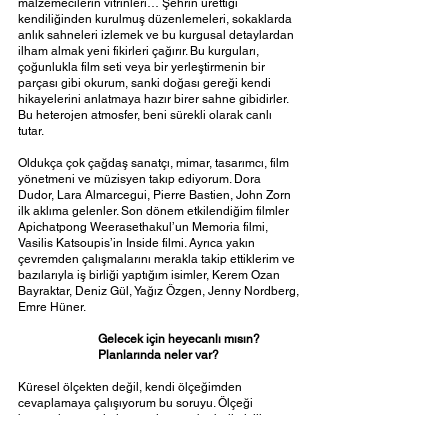
malzemecilerin vitrinleri… Şehrin ürettiği 
kendiliğinden kurulmuş düzenlemeleri, sokaklarda 
anlık sahneleri izlemek ve bu kurgusal detaylardan 
ilham almak yeni fikirleri çağırır. Bu kurguları, 
çoğunlukla film seti veya bir yerleştirmenin bir 
parçası gibi okurum, sanki doğası gereği kendi 
hikayelerini anlatmaya hazır birer sahne gibidirler. 
Bu heterojen atmosfer, beni sürekli olarak canlı 
tutar. 
Oldukça çok çağdaş sanatçı, mimar, tasarımcı, film 
yönetmeni ve müzisyen takıp ediyorum. Dora 
Dudor, Lara Almarcegui, Pierre Bastien, John Zorn 
ilk aklıma gelenler. Son dönem etkilendiğim filmler 
Apichatpong Weerasethakul’un Memoria filmi, 
Vasilis Katsoupis’in Inside filmi. Ayrıca yakın 
çevremden çalışmalarını merakla takip ettiklerim ve 
bazılarıyla iş birliği yaptığım isimler, Kerem Ozan 
Bayraktar, Deniz Gül, Yağız Özgen, Jenny Nordberg, 
Emre Hüner. 
Gelecek için heyecanlı mısın? 
Planlarında neler var? 
Küresel ölçekten değil, kendi ölçeğimden 
cevaplamaya çalışıyorum bu soruyu. Ölçeği 
büyüttükçe zemin kayganlaşıyor, bu belirsizlik 
heyecanı endişe ile iç içe geçiriyor. Gelecek benim 