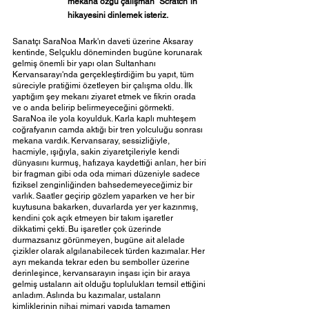
mekana özgü çalışman "Scratch"in 
hikayesini dinlemek isteriz. 
Sanatçı SaraNoa Mark'ın daveti üzerine Aksaray 
kentinde, Selçuklu döneminden bugüne korunarak 
gelmiş önemli bir yapı olan Sultanhanı 
Kervansarayı'nda gerçekleştirdiğim bu yapıt, tüm 
süreciyle pratiğimi özetleyen bir çalışma oldu. İlk 
yaptığım şey mekanı ziyaret etmek ve fikrin orada 
ve o anda belirip belirmeyeceğini görmekti. 
SaraNoa ile yola koyulduk. Karla kaplı muhteşem 
coğrafyanın camda aktığı bir tren yolculuğu sonrası 
mekana vardık. Kervansaray, sessizliğiyle, 
hacmiyle, ışığıyla, sakin ziyaretçileriyle kendi 
dünyasını kurmuş, hafızaya kaydettiği anları, her biri 
bir fragman gibi oda oda mimari düzeniyle sadece 
fiziksel zenginliğinden bahsedemeyeceğimiz bir 
varlık. Saatler geçirip gözlem yaparken ve her bir 
kuytusuna bakarken, duvarlarda yer yer kazınmış, 
kendini çok açık etmeyen bir takım işaretler 
dikkatimi çekti. Bu işaretler çok üzerinde 
durmazsanız görünmeyen, bugüne ait alelade 
çizikler olarak algılanabilecek türden kazımalar. Her 
ayrı mekanda tekrar eden bu semboller üzerine 
derinleşince, kervansarayın inşası için bir araya 
gelmiş ustaların ait olduğu toplulukları temsil ettiğini 
anladım. Aslında bu kazımalar, ustaların 
kimliklerinin nihai mimari yapıda tamamen 