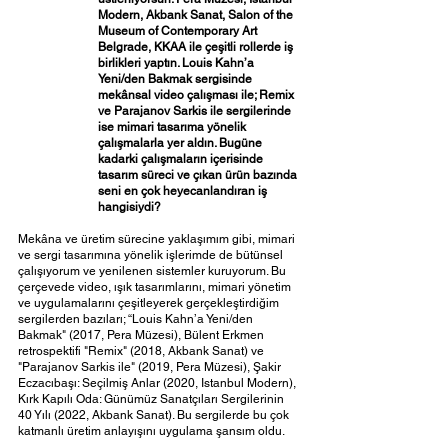
Modern, Akbank Sanat, Salon of the 
Museum of Contemporary Art 
Belgrade, KKAA ile çeşitli rollerde iş 
birlikleri yaptın. Louis Kahn’a 
Yeni/den Bakmak sergisinde 
mekânsal video çalışması ile; Remix 
ve Parajanov Sarkis ile sergilerinde 
ise mimari tasarıma yönelik 
çalışmalarla yer aldın. Bugüne 
kadarki çalışmaların içerisinde 
tasarım süreci ve çıkan ürün bazında 
seni en çok heyecanlandıran iş 
hangisiydi? 
Mekâna ve üretim sürecine yaklaşımım gibi, mimari 
ve sergi tasarımına yönelik işlerimde de bütünsel 
çalışıyorum ve yenilenen sistemler kuruyorum. Bu 
çerçevede video, ışık tasarımlarını, mimari yönetim 
ve uygulamalarını çeşitleyerek gerçekleştirdiğim 
sergilerden bazıları; “Louis Kahn’a Yeni/den 
Bakmak" (2017, Pera Müzesi), Bülent Erkmen 
retrospektifi "Remix" (2018, Akbank Sanat) ve 
"Parajanov Sarkis ile" (2019, Pera Müzesi), Şakir 
Eczacıbaşı: Seçilmiş Anlar (2020, Istanbul Modern), 
Kırk Kapılı Oda: Günümüz Sanatçıları Sergilerinin 
40 Yılı (2022, Akbank Sanat). Bu sergilerde bu çok 
katmanlı üretim anlayışını uygulama şansım oldu. 