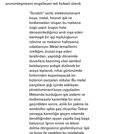
anonimleşmesini engelleyen tek fiziksel izlerdi. 
"Scratch" isimli; elektrolüminant 
boya, metal, fresnel ışık ve 
kodlamadan oluşan bu mekana 
özgü yapıt, bugün hala 
deneyimlediğimiz anıtı inşa eden 
karmaşık bir işçi topluluğunun 
izlerine ve mekanın hafızasına 
odaklanıyor. Metal temsillerini 
ürettiğim, bizzat inşa eden 
tarafından, yapıldığı dönemde 
duvarlara kazınmış olan sembol 
koleksiyonu ardışık dizilerek bir 
araya toplandı, nihai görünümde 
birbirinden kopamayacak bir 
bütünün parçaları oldular. Bu metal 
parçalara ışığı içinde saklayan 
photoluminant boya uyguladım. 
Mekanda kurduğum ışık sistemi ve 
kodlamasıyla karanlıkta bir süre 
geçirdikten sonra, anlık bir çakma ile 
semboller ışıkla şarj oluyorlar. Tekrar 
yavaşça karanlığa geçen ortamda 
kendiliğinden ışıyan yapıtla baş başa 
kalıyoruz. Işının erime ve tekrar 
dolma döngüsünü gözlemliyoruz. Işık 
ve boya ile yaptığım bu müdahale, 