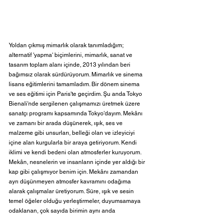
Yoldan çıkmış mimarlık olarak tanımladığım; 
alternatif 'yapma' biçimlerini, mimarlık, sanat ve 
tasarım toplam alanı içinde, 2013 yılından beri 
bağımsız olarak sürdürüyorum. Mimarlık ve sinema 
lisans eğitimlerini tamamladım. Bir dönem sinema 
ve ses eğitimi için Paris'te geçirdim. Şu anda Tokyo 
Bienali'nde sergilenen çalışmamızı üretmek üzere 
sanatçı programı kapsamında Tokyo'dayım. Mekânı 
ve zamanı bir arada düşünerek, ışık, ses ve 
malzeme gibi unsurları, belleği olan ve izleyiciyi 
içine alan kurgularla bir araya getiriyorum. Kendi 
iklimi ve kendi bedeni olan atmosferler kuruyorum. 
Mekân, nesnelerin ve insanların içinde yer aldığı bir 
kap gibi çalışmıyor benim için. Mekânı zamandan 
ayrı düşünmeyen atmosfer kavramını odağıma 
alarak çalışmalar üretiyorum. Süre, ışık ve sesin 
temel öğeler olduğu yerleştirmeler, duyumsamaya 
odaklanan, çok sayıda birimin aynı anda 