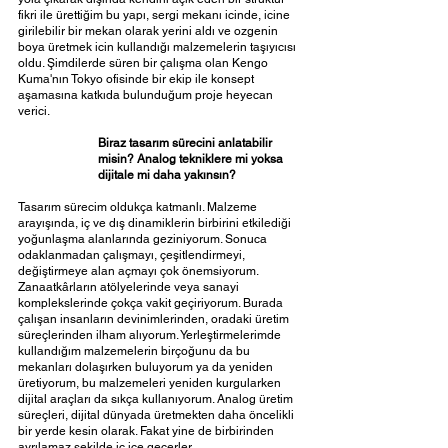
fikri ile ürettiğim bu yapı, sergi mekanı icinde, icine 
girilebilir bir mekan olarak yerini aldı ve ozgenin 
boya üretmek icin kullandığı malzemelerin taşıyıcısı 
oldu. Şimdilerde süren bir çalışma olan Kengo 
Kuma'nın Tokyo ofisinde bir ekip ile konsept 
aşamasına katkıda bulunduğum proje heyecan 
verici. 
Biraz tasarım sürecini anlatabilir 
misin? Analog tekniklere mi yoksa 
dijitale mi daha yakınsın? 
Tasarım sürecim oldukça katmanlı. Malzeme 
arayışında, iç ve dış dinamiklerin birbirini etkilediği 
yoğunlaşma alanlarında geziniyorum. Sonuca 
odaklanmadan çalışmayı, çeşitlendirmeyi, 
değiştirmeye alan açmayı çok önemsiyorum. 
Zanaatkârların atölyelerinde veya sanayi 
komplekslerinde çokça vakit geçiriyorum. Burada 
çalışan insanların devinimlerinden, oradaki üretim 
süreçlerinden ilham alıyorum. Yerleştirmelerimde 
kullandığım malzemelerin birçoğunu da bu 
mekanları dolaşırken buluyorum ya da yeniden 
üretiyorum, bu malzemeleri yeniden kurgularken 
dijital araçları da sıkça kullanıyorum. Analog üretim 
süreçleri, dijital dünyada üretmekten daha öncelikli 
bir yerde kesin olarak. Fakat yine de birbirinden 
ayrılamaz şekilde iç içe geçerler.  